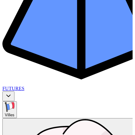
FUTURES
Villes