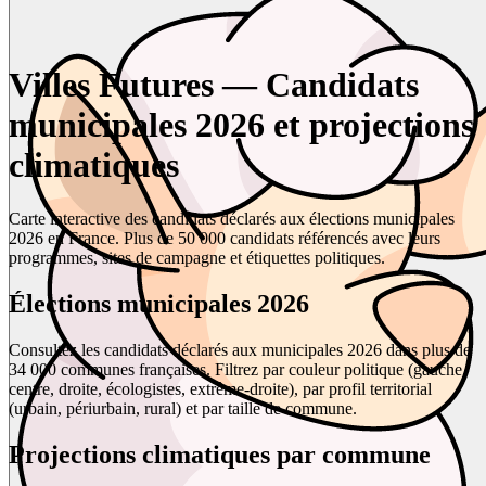
Villes Futures — Candidats
municipales 2026 et projections
climatiques
Carte interactive des candidats déclarés aux élections municipales
2026 en France. Plus de 50 000 candidats référencés avec leurs
programmes, sites de campagne et étiquettes politiques.
Élections municipales 2026
Consultez les candidats déclarés aux municipales 2026 dans plus de
34 000 communes françaises. Filtrez par couleur politique (gauche,
centre, droite, écologistes, extrême-droite), par profil territorial
(urbain, périurbain, rural) et par taille de commune.
Projections climatiques par commune