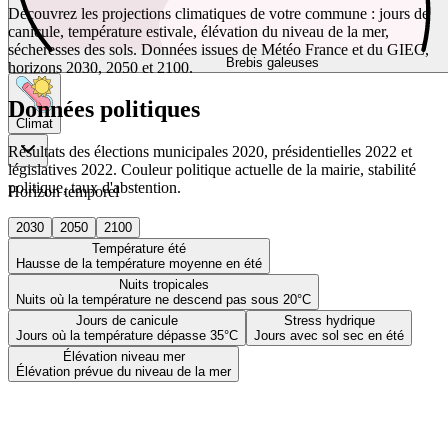
Découvrez les projections climatiques de votre commune : jours de
canicule, température estivale, élévation du niveau de la mer,
sécheresses des sols. Données issues de Météo France et du GIEC,
Brebis galeuses
horizons 2030, 2050 et 2100.
Données politiques
Climat
Résultats des élections municipales 2020, présidentielles 2022 et
législatives 2022. Couleur politique actuelle de la mairie, stabilité
politique, taux d'abstention.
Horizon temporel
2030
2050
2100
Température été
Hausse de la température moyenne en été
Nuits tropicales
Nuits où la température ne descend pas sous 20°C
Jours de canicule
Stress hydrique
Jours où la température dépasse 35°C
Jours avec sol sec en été
Élévation niveau mer
Élévation prévue du niveau de la mer