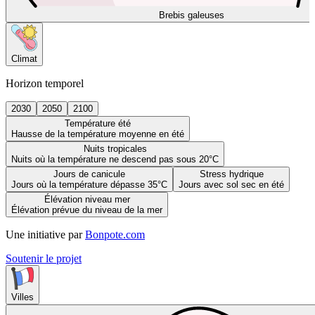
Brebis galeuses
Climat
Horizon temporel
2030
2050
2100
Température été
Hausse de la température moyenne en été
Nuits tropicales
Nuits où la température ne descend pas sous 20°C
Jours de canicule
Stress hydrique
Jours où la température dépasse 35°C
Jours avec sol sec en été
Élévation niveau mer
Élévation prévue du niveau de la mer
Une initiative par
Bonpote.com
Soutenir le projet
Villes