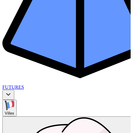
FUTURES
Villes