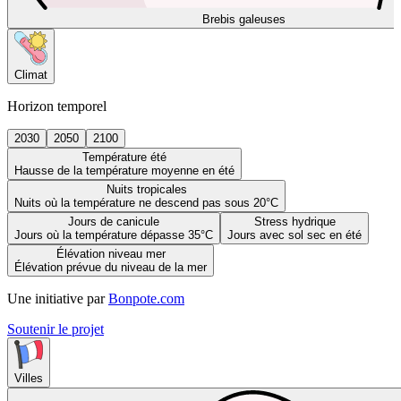
Brebis galeuses
Climat
Horizon temporel
2030
2050
2100
Température été
Hausse de la température moyenne en été
Nuits tropicales
Nuits où la température ne descend pas sous 20°C
Jours de canicule
Stress hydrique
Jours où la température dépasse 35°C
Jours avec sol sec en été
Élévation niveau mer
Élévation prévue du niveau de la mer
Une initiative par
Bonpote.com
Soutenir le projet
Villes