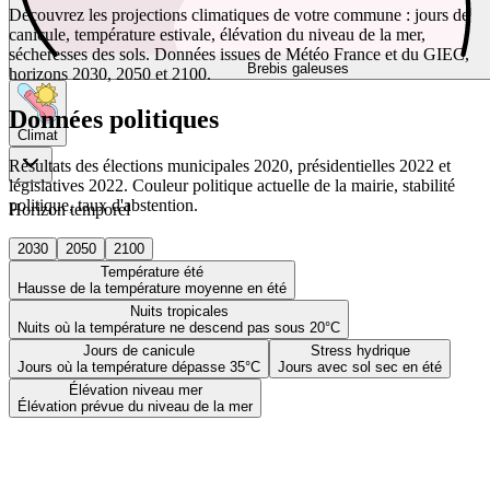
Découvrez les projections climatiques de votre commune : jours de
canicule, température estivale, élévation du niveau de la mer,
sécheresses des sols. Données issues de Météo France et du GIEC,
Brebis galeuses
horizons 2030, 2050 et 2100.
Données politiques
Climat
Résultats des élections municipales 2020, présidentielles 2022 et
législatives 2022. Couleur politique actuelle de la mairie, stabilité
politique, taux d'abstention.
Horizon temporel
2030
2050
2100
Température été
Hausse de la température moyenne en été
Nuits tropicales
Nuits où la température ne descend pas sous 20°C
Jours de canicule
Stress hydrique
Jours où la température dépasse 35°C
Jours avec sol sec en été
Élévation niveau mer
Élévation prévue du niveau de la mer