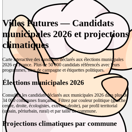
Villes Futures — Candidats
municipales 2026 et projections
climatiques
Carte interactive des candidats déclarés aux élections municipales
2026 en France. Plus de 50 000 candidats référencés avec leurs
programmes, sites de campagne et étiquettes politiques.
Élections municipales 2026
Consultez les candidats déclarés aux municipales 2026 dans plus de
34 000 communes françaises. Filtrez par couleur politique (gauche,
centre, droite, écologistes, extrême-droite), par profil territorial
(urbain, périurbain, rural) et par taille de commune.
Projections climatiques par commune