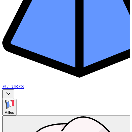
FUTURES
Villes