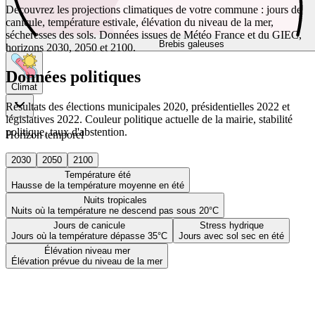
Découvrez les projections climatiques de votre commune : jours de
canicule, température estivale, élévation du niveau de la mer,
sécheresses des sols. Données issues de Météo France et du GIEC,
Brebis galeuses
horizons 2030, 2050 et 2100.
Données politiques
Climat
Résultats des élections municipales 2020, présidentielles 2022 et
législatives 2022. Couleur politique actuelle de la mairie, stabilité
politique, taux d'abstention.
Horizon temporel
2030
2050
2100
Température été
Hausse de la température moyenne en été
Nuits tropicales
Nuits où la température ne descend pas sous 20°C
Jours de canicule
Stress hydrique
Jours où la température dépasse 35°C
Jours avec sol sec en été
Élévation niveau mer
Élévation prévue du niveau de la mer