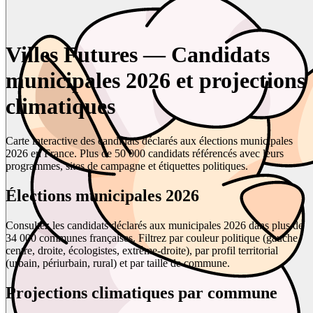
Villes Futures — Candidats
municipales 2026 et projections
climatiques
Carte interactive des candidats déclarés aux élections municipales
2026 en France. Plus de 50 000 candidats référencés avec leurs
programmes, sites de campagne et étiquettes politiques.
Élections municipales 2026
Consultez les candidats déclarés aux municipales 2026 dans plus de
34 000 communes françaises. Filtrez par couleur politique (gauche,
centre, droite, écologistes, extrême-droite), par profil territorial
(urbain, périurbain, rural) et par taille de commune.
Projections climatiques par commune