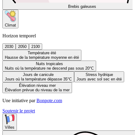
Brebis galeuses
Climat
Horizon temporel
2030
2050
2100
Température été
Hausse de la température moyenne en été
Nuits tropicales
Nuits où la température ne descend pas sous 20°C
Jours de canicule
Stress hydrique
Jours où la température dépasse 35°C
Jours avec sol sec en été
Élévation niveau mer
Élévation prévue du niveau de la mer
Une initiative par
Bonpote.com
Soutenir le projet
Villes