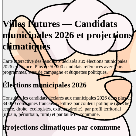
Villes Futures — Candidats
municipales 2026 et projections
climatiques
Carte interactive des candidats déclarés aux élections municipales
2026 en France. Plus de 50 000 candidats référencés avec leurs
programmes, sites de campagne et étiquettes politiques.
Élections municipales 2026
Consultez les candidats déclarés aux municipales 2026 dans plus de
34 000 communes françaises. Filtrez par couleur politique (gauche,
centre, droite, écologistes, extrême-droite), par profil territorial
(urbain, périurbain, rural) et par taille de commune.
Projections climatiques par commune