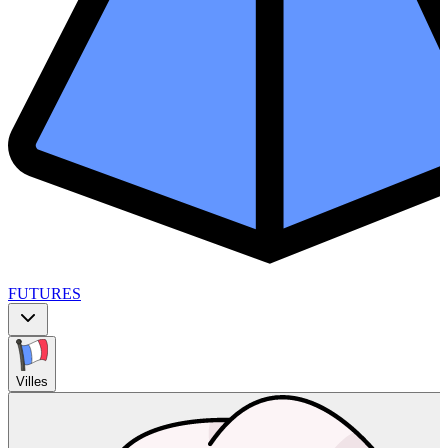
FUTURES
Villes