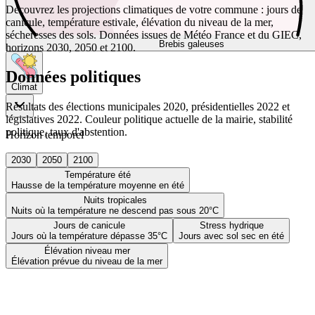
Découvrez les projections climatiques de votre commune : jours de
canicule, température estivale, élévation du niveau de la mer,
sécheresses des sols. Données issues de Météo France et du GIEC,
Brebis galeuses
horizons 2030, 2050 et 2100.
Données politiques
Climat
Résultats des élections municipales 2020, présidentielles 2022 et
législatives 2022. Couleur politique actuelle de la mairie, stabilité
politique, taux d'abstention.
Horizon temporel
2030
2050
2100
Température été
Hausse de la température moyenne en été
Nuits tropicales
Nuits où la température ne descend pas sous 20°C
Jours de canicule
Stress hydrique
Jours où la température dépasse 35°C
Jours avec sol sec en été
Élévation niveau mer
Élévation prévue du niveau de la mer