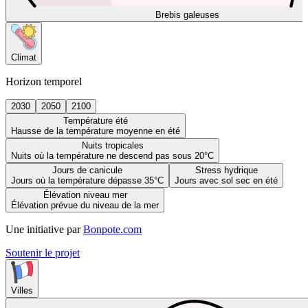
Brebis galeuses
Climat
Horizon temporel
2030
2050
2100
Température été
Hausse de la température moyenne en été
Nuits tropicales
Nuits où la température ne descend pas sous 20°C
Jours de canicule
Stress hydrique
Jours où la température dépasse 35°C
Jours avec sol sec en été
Élévation niveau mer
Élévation prévue du niveau de la mer
Une initiative par
Bonpote.com
Soutenir le projet
Villes