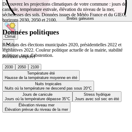
Découvrez les projections climatiques de votre commune : jours de
canicule, température estivale, élévation du niveau de la mer,
sécheresses des sols. Données issues de Météo France et du GIEC,
Brebis galeuses
horizons 2030, 2050 et 2100.
Données politiques
Climat
Résultats des élections municipales 2020, présidentielles 2022 et
législatives 2022. Couleur politique actuelle de la mairie, stabilité
politique, taux d'abstention.
Horizon temporel
2030
2050
2100
Température été
Hausse de la température moyenne en été
Nuits tropicales
Nuits où la température ne descend pas sous 20°C
Jours de canicule
Stress hydrique
Jours où la température dépasse 35°C
Jours avec sol sec en été
Élévation niveau mer
Élévation prévue du niveau de la mer