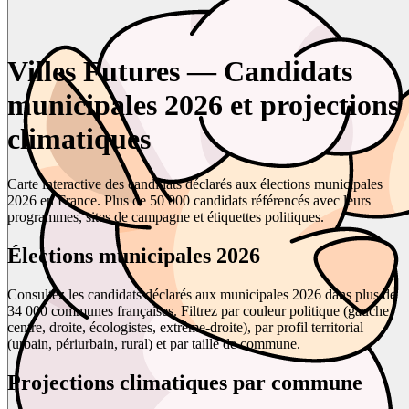
Villes Futures — Candidats
municipales 2026 et projections
climatiques
Carte interactive des candidats déclarés aux élections municipales
2026 en France. Plus de 50 000 candidats référencés avec leurs
programmes, sites de campagne et étiquettes politiques.
Élections municipales 2026
Consultez les candidats déclarés aux municipales 2026 dans plus de
34 000 communes françaises. Filtrez par couleur politique (gauche,
centre, droite, écologistes, extrême-droite), par profil territorial
(urbain, périurbain, rural) et par taille de commune.
Projections climatiques par commune