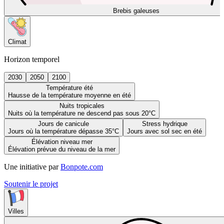
Brebis galeuses
Climat
Horizon temporel
2030
2050
2100
Température été
Hausse de la température moyenne en été
Nuits tropicales
Nuits où la température ne descend pas sous 20°C
Jours de canicule
Stress hydrique
Jours où la température dépasse 35°C
Jours avec sol sec en été
Élévation niveau mer
Élévation prévue du niveau de la mer
Une initiative par
Bonpote.com
Soutenir le projet
Villes