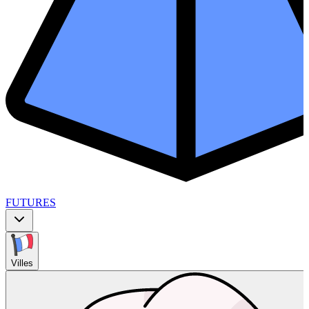
FUTURES
Villes