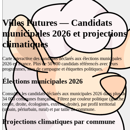
Villes Futures — Candidats
municipales 2026 et projections
climatiques
Carte interactive des candidats déclarés aux élections municipales
2026 en France. Plus de 50 000 candidats référencés avec leurs
programmes, sites de campagne et étiquettes politiques.
Élections municipales 2026
Consultez les candidats déclarés aux municipales 2026 dans plus de
34 000 communes françaises. Filtrez par couleur politique (gauche,
centre, droite, écologistes, extrême-droite), par profil territorial
(urbain, périurbain, rural) et par taille de commune.
Projections climatiques par commune