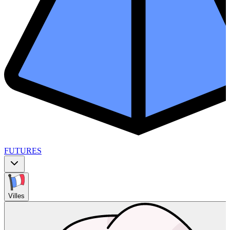
FUTURES
Villes