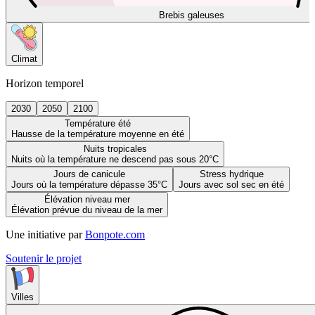
Brebis galeuses
Climat
Horizon temporel
2030
2050
2100
Température été
Hausse de la température moyenne en été
Nuits tropicales
Nuits où la température ne descend pas sous 20°C
Jours de canicule
Stress hydrique
Jours où la température dépasse 35°C
Jours avec sol sec en été
Élévation niveau mer
Élévation prévue du niveau de la mer
Une initiative par
Bonpote.com
Soutenir le projet
Villes