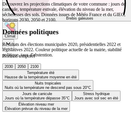
Découvrez les projections climatiques de votre commune : jours de
canicule, température estivale, élévation du niveau de la mer,
sécheresses des sols. Données issues de Météo France et du GIEC,
Brebis galeuses
horizons 2030, 2050 et 2100.
Données politiques
Climat
Résultats des élections municipales 2020, présidentielles 2022 et
législatives 2022. Couleur politique actuelle de la mairie, stabilité
politique, taux d'abstention.
Horizon temporel
2030
2050
2100
Température été
Hausse de la température moyenne en été
Nuits tropicales
Nuits où la température ne descend pas sous 20°C
Jours de canicule
Stress hydrique
Jours où la température dépasse 35°C
Jours avec sol sec en été
Élévation niveau mer
Élévation prévue du niveau de la mer