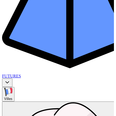
FUTURES
Villes