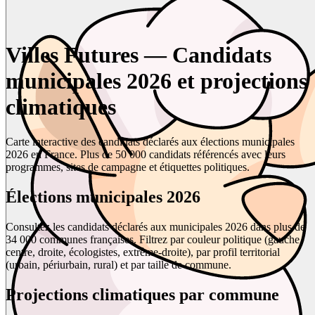
Villes Futures — Candidats
municipales 2026 et projections
climatiques
Carte interactive des candidats déclarés aux élections municipales
2026 en France. Plus de 50 000 candidats référencés avec leurs
programmes, sites de campagne et étiquettes politiques.
Élections municipales 2026
Consultez les candidats déclarés aux municipales 2026 dans plus de
34 000 communes françaises. Filtrez par couleur politique (gauche,
centre, droite, écologistes, extrême-droite), par profil territorial
(urbain, périurbain, rural) et par taille de commune.
Projections climatiques par commune