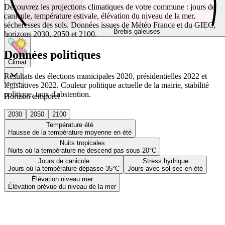
Découvrez les projections climatiques de votre commune : jours de
canicule, température estivale, élévation du niveau de la mer,
sécheresses des sols. Données issues de Météo France et du GIEC,
Brebis galeuses
horizons 2030, 2050 et 2100.
Données politiques
Climat
Résultats des élections municipales 2020, présidentielles 2022 et
législatives 2022. Couleur politique actuelle de la mairie, stabilité
politique, taux d'abstention.
Horizon temporel
2030
2050
2100
Température été
Hausse de la température moyenne en été
Nuits tropicales
Nuits où la température ne descend pas sous 20°C
Jours de canicule
Stress hydrique
Jours où la température dépasse 35°C
Jours avec sol sec en été
Élévation niveau mer
Élévation prévue du niveau de la mer