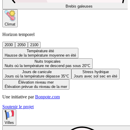
Brebis galeuses
Climat
Horizon temporel
2030
2050
2100
Température été
Hausse de la température moyenne en été
Nuits tropicales
Nuits où la température ne descend pas sous 20°C
Jours de canicule
Stress hydrique
Jours où la température dépasse 35°C
Jours avec sol sec en été
Élévation niveau mer
Élévation prévue du niveau de la mer
Une initiative par
Bonpote.com
Soutenir le projet
Villes