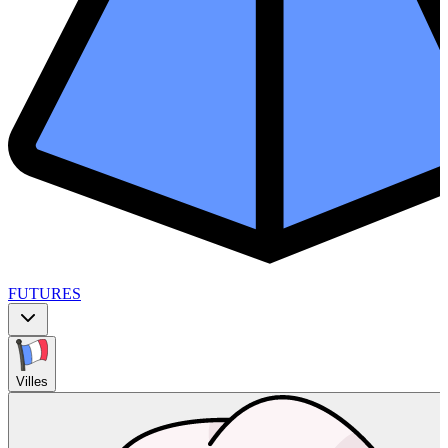
FUTURES
Villes