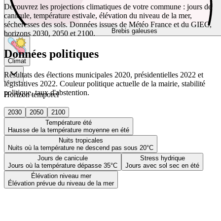
Découvrez les projections climatiques de votre commune : jours de
canicule, température estivale, élévation du niveau de la mer,
sécheresses des sols. Données issues de Météo France et du GIEC,
Brebis galeuses
horizons 2030, 2050 et 2100.
Données politiques
Climat
Résultats des élections municipales 2020, présidentielles 2022 et
législatives 2022. Couleur politique actuelle de la mairie, stabilité
politique, taux d'abstention.
Horizon temporel
2030
2050
2100
Température été
Hausse de la température moyenne en été
Nuits tropicales
Nuits où la température ne descend pas sous 20°C
Jours de canicule
Stress hydrique
Jours où la température dépasse 35°C
Jours avec sol sec en été
Élévation niveau mer
Élévation prévue du niveau de la mer