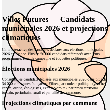
Villes Futures — Candidats
municipales 2026 et projections
climatiques
Carte interactive des candidats déclarés aux élections municipales
2026 en France. Plus de 50 000 candidats référencés avec leurs
programmes, sites de campagne et étiquettes politiques.
Élections municipales 2026
Consultez les candidats déclarés aux municipales 2026 dans plus de
34 000 communes françaises. Filtrez par couleur politique (gauche,
centre, droite, écologistes, extrême-droite), par profil territorial
(urbain, périurbain, rural) et par taille de commune.
Projections climatiques par commune