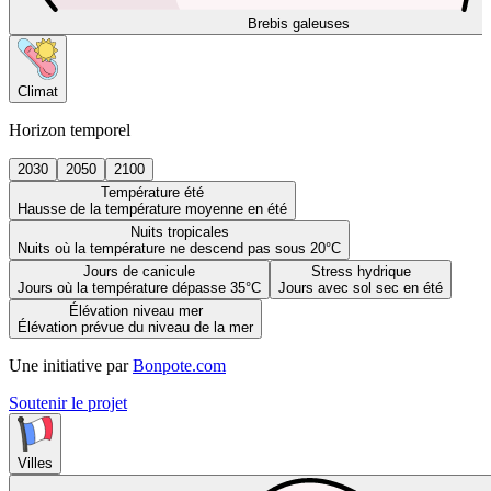
Brebis galeuses
Climat
Horizon temporel
2030
2050
2100
Température été
Hausse de la température moyenne en été
Nuits tropicales
Nuits où la température ne descend pas sous 20°C
Jours de canicule
Stress hydrique
Jours où la température dépasse 35°C
Jours avec sol sec en été
Élévation niveau mer
Élévation prévue du niveau de la mer
Une initiative par
Bonpote.com
Soutenir le projet
Villes