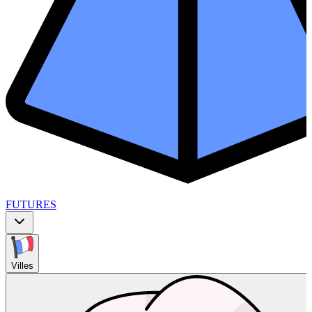
FUTURES
Villes