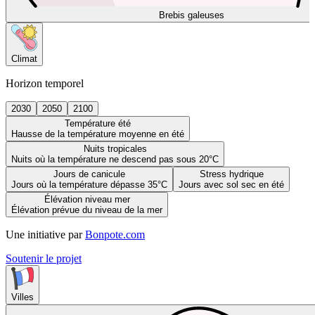
Brebis galeuses
Climat
Horizon temporel
2030
2050
2100
Température été
Hausse de la température moyenne en été
Nuits tropicales
Nuits où la température ne descend pas sous 20°C
Jours de canicule
Stress hydrique
Jours où la température dépasse 35°C
Jours avec sol sec en été
Élévation niveau mer
Élévation prévue du niveau de la mer
Une initiative par
Bonpote.com
Soutenir le projet
Villes