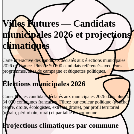
Villes Futures — Candidats
municipales 2026 et projections
climatiques
Carte interactive des candidats déclarés aux élections municipales
2026 en France. Plus de 50 000 candidats référencés avec leurs
programmes, sites de campagne et étiquettes politiques.
Élections municipales 2026
Consultez les candidats déclarés aux municipales 2026 dans plus de
34 000 communes françaises. Filtrez par couleur politique (gauche,
centre, droite, écologistes, extrême-droite), par profil territorial
(urbain, périurbain, rural) et par taille de commune.
Projections climatiques par commune