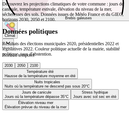
Découvrez les projections climatiques de votre commune : jours de
canicule, température estivale, élévation du niveau de la mer,
sécheresses des sols. Données issues de Météo France et du GIEC,
Brebis galeuses
horizons 2030, 2050 et 2100.
Données politiques
Climat
Résultats des élections municipales 2020, présidentielles 2022 et
législatives 2022. Couleur politique actuelle de la mairie, stabilité
politique, taux d'abstention.
Horizon temporel
2030
2050
2100
Température été
Hausse de la température moyenne en été
Nuits tropicales
Nuits où la température ne descend pas sous 20°C
Jours de canicule
Stress hydrique
Jours où la température dépasse 35°C
Jours avec sol sec en été
Élévation niveau mer
Élévation prévue du niveau de la mer