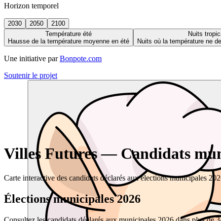
Horizon temporel
2030
2050
2100
Température été
Nuits tropic
Hausse de la température moyenne en été
Nuits où la température ne 
Une initiative par
Bonpote.com
Soutenir le projet
Villes Futures — Candidats muni
Carte interactive des candidats déclarés aux élections municipales 20
Élections municipales 2026
Consultez les candidats déclarés aux municipales 2026 dans plus de 34 0