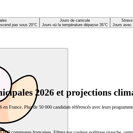
ales
Jours de canicule
Stress
descend pas sous 20°C
Jours où la température dépasse 35°C
Jours avec 
cipales 2026 et projections clim
26 en France. Plus de 50 000 candidats référencés avec leurs programmes,
00 communes françaises. Filtrez par couleur politique (gauche, centre, dr