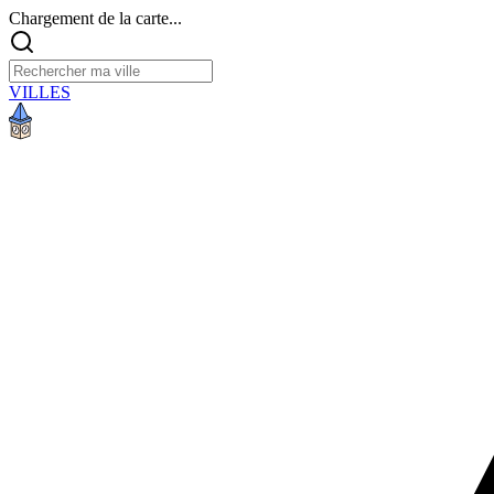
Chargement de la carte...
VILLES