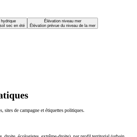
 hydrique
Élévation niveau mer
sol sec en été
Élévation prévue du niveau de la mer
atiques
 sites de campagne et étiquettes politiques.
oite, écologistes, extrême-droite), par profil territorial (urbain,