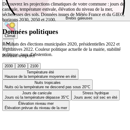
Découvrez les projections climatiques de votre commune : jours de
canicule, température estivale, élévation du niveau de la mer,
sécheresses des sols. Données issues de Météo France et du GIEC,
Brebis galeuses
horizons 2030, 2050 et 2100.
Données politiques
Climat
Résultats des élections municipales 2020, présidentielles 2022 et
législatives 2022. Couleur politique actuelle de la mairie, stabilité
politique, taux d'abstention.
Horizon temporel
2030
2050
2100
Température été
Hausse de la température moyenne en été
Nuits tropicales
Nuits où la température ne descend pas sous 20°C
Jours de canicule
Stress hydrique
Jours où la température dépasse 35°C
Jours avec sol sec en été
Élévation niveau mer
Élévation prévue du niveau de la mer