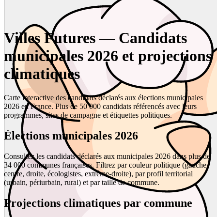
Villes Futures — Candidats
municipales 2026 et projections
climatiques
Carte interactive des candidats déclarés aux élections municipales
2026 en France. Plus de 50 000 candidats référencés avec leurs
programmes, sites de campagne et étiquettes politiques.
Élections municipales 2026
Consultez les candidats déclarés aux municipales 2026 dans plus de
34 000 communes françaises. Filtrez par couleur politique (gauche,
centre, droite, écologistes, extrême-droite), par profil territorial
(urbain, périurbain, rural) et par taille de commune.
Projections climatiques par commune