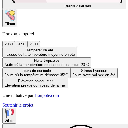
Brebis galeuses
Climat
Horizon temporel
2030
2050
2100
Température été
Hausse de la température moyenne en été
Nuits tropicales
Nuits où la température ne descend pas sous 20°C
Jours de canicule
Stress hydrique
Jours où la température dépasse 35°C
Jours avec sol sec en été
Élévation niveau mer
Élévation prévue du niveau de la mer
Une initiative par
Bonpote.com
Soutenir le projet
Villes