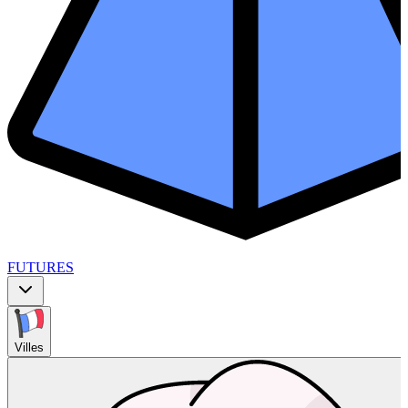
FUTURES
Villes