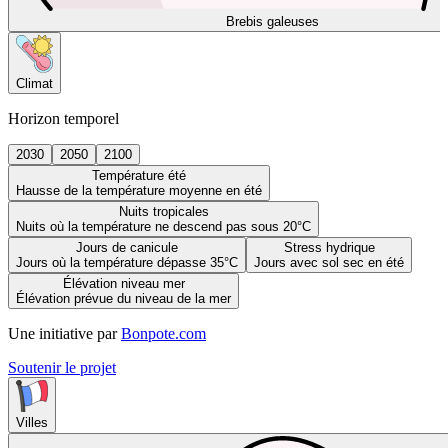
Brebis galeuses
Climat
Horizon temporel
2030
2050
2100
Température été
Hausse de la température moyenne en été
Nuits tropicales
Nuits où la température ne descend pas sous 20°C
Jours de canicule
Stress hydrique
Jours où la température dépasse 35°C
Jours avec sol sec en été
Élévation niveau mer
Élévation prévue du niveau de la mer
Une initiative par
Bonpote.com
Soutenir le projet
Villes