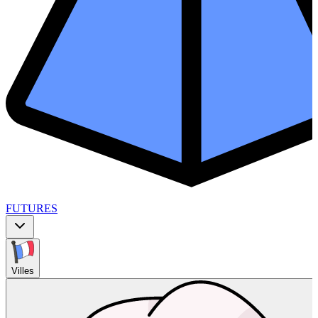
FUTURES
Villes