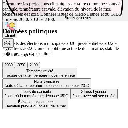
Découvrez les projections climatiques de votre commune : jours de
canicule, température estivale, élévation du niveau de la mer,
sécheresses des sols. Données issues de Météo France et du GIEC,
Brebis galeuses
horizons 2030, 2050 et 2100.
Données politiques
Climat
Résultats des élections municipales 2020, présidentielles 2022 et
législatives 2022. Couleur politique actuelle de la mairie, stabilité
politique, taux d'abstention.
Horizon temporel
2030
2050
2100
Température été
Hausse de la température moyenne en été
Nuits tropicales
Nuits où la température ne descend pas sous 20°C
Jours de canicule
Stress hydrique
Jours où la température dépasse 35°C
Jours avec sol sec en été
Élévation niveau mer
Élévation prévue du niveau de la mer