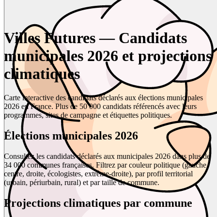
Villes Futures — Candidats
municipales 2026 et projections
climatiques
Carte interactive des candidats déclarés aux élections municipales
2026 en France. Plus de 50 000 candidats référencés avec leurs
programmes, sites de campagne et étiquettes politiques.
Élections municipales 2026
Consultez les candidats déclarés aux municipales 2026 dans plus de
34 000 communes françaises. Filtrez par couleur politique (gauche,
centre, droite, écologistes, extrême-droite), par profil territorial
(urbain, périurbain, rural) et par taille de commune.
Projections climatiques par commune