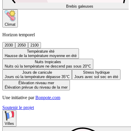
Brebis galeuses
Climat
Horizon temporel
2030
2050
2100
Température été
Hausse de la température moyenne en été
Nuits tropicales
Nuits où la température ne descend pas sous 20°C
Jours de canicule
Stress hydrique
Jours où la température dépasse 35°C
Jours avec sol sec en été
Élévation niveau mer
Élévation prévue du niveau de la mer
Une initiative par
Bonpote.com
Soutenir le projet
Villes