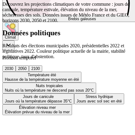
Découvrez les projections climatiques de votre commune : jours de
canicule, température estivale, élévation du niveau de la mer,
sécheresses des sols. Données issues de Météo France et du GIEC,
Brebis galeuses
horizons 2030, 2050 et 2100.
Données politiques
Climat
Résultats des élections municipales 2020, présidentielles 2022 et
législatives 2022. Couleur politique actuelle de la mairie, stabilité
politique, taux d'abstention.
Horizon temporel
2030
2050
2100
Température été
Hausse de la température moyenne en été
Nuits tropicales
Nuits où la température ne descend pas sous 20°C
Jours de canicule
Stress hydrique
Jours où la température dépasse 35°C
Jours avec sol sec en été
Élévation niveau mer
Élévation prévue du niveau de la mer