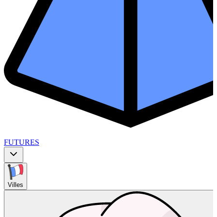
FUTURES
Villes