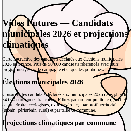
Villes Futures — Candidats
municipales 2026 et projections
climatiques
Carte interactive des candidats déclarés aux élections municipales
2026 en France. Plus de 50 000 candidats référencés avec leurs
programmes, sites de campagne et étiquettes politiques.
Élections municipales 2026
Consultez les candidats déclarés aux municipales 2026 dans plus de
34 000 communes françaises. Filtrez par couleur politique (gauche,
centre, droite, écologistes, extrême-droite), par profil territorial
(urbain, périurbain, rural) et par taille de commune.
Projections climatiques par commune