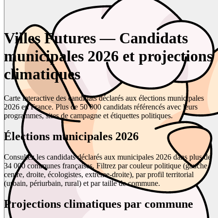
Villes Futures — Candidats
municipales 2026 et projections
climatiques
Carte interactive des candidats déclarés aux élections municipales
2026 en France. Plus de 50 000 candidats référencés avec leurs
programmes, sites de campagne et étiquettes politiques.
Élections municipales 2026
Consultez les candidats déclarés aux municipales 2026 dans plus de
34 000 communes françaises. Filtrez par couleur politique (gauche,
centre, droite, écologistes, extrême-droite), par profil territorial
(urbain, périurbain, rural) et par taille de commune.
Projections climatiques par commune