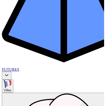
FUTURES
Villes