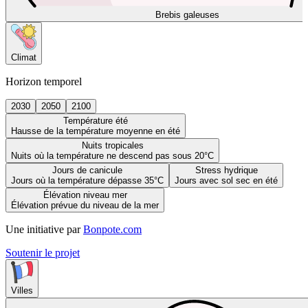
Brebis galeuses
Climat
Horizon temporel
2030
2050
2100
Température été
Hausse de la température moyenne en été
Nuits tropicales
Nuits où la température ne descend pas sous 20°C
Jours de canicule
Stress hydrique
Jours où la température dépasse 35°C
Jours avec sol sec en été
Élévation niveau mer
Élévation prévue du niveau de la mer
Une initiative par
Bonpote.com
Soutenir le projet
Villes