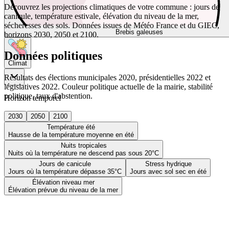
Découvrez les projections climatiques de votre commune : jours de
canicule, température estivale, élévation du niveau de la mer,
sécheresses des sols. Données issues de Météo France et du GIEC,
Brebis galeuses
horizons 2030, 2050 et 2100.
Données politiques
Climat
Résultats des élections municipales 2020, présidentielles 2022 et
législatives 2022. Couleur politique actuelle de la mairie, stabilité
politique, taux d'abstention.
Horizon temporel
2030
2050
2100
Température été
Hausse de la température moyenne en été
Nuits tropicales
Nuits où la température ne descend pas sous 20°C
Jours de canicule
Stress hydrique
Jours où la température dépasse 35°C
Jours avec sol sec en été
Élévation niveau mer
Élévation prévue du niveau de la mer