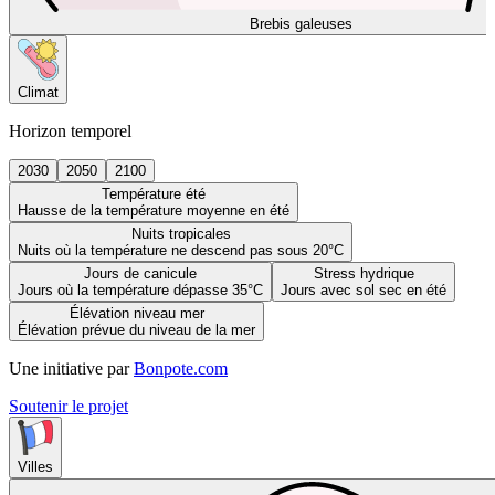
Brebis galeuses
Climat
Horizon temporel
2030
2050
2100
Température été
Hausse de la température moyenne en été
Nuits tropicales
Nuits où la température ne descend pas sous 20°C
Jours de canicule
Stress hydrique
Jours où la température dépasse 35°C
Jours avec sol sec en été
Élévation niveau mer
Élévation prévue du niveau de la mer
Une initiative par
Bonpote.com
Soutenir le projet
Villes