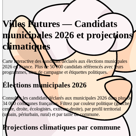
Villes Futures — Candidats
municipales 2026 et projections
climatiques
Carte interactive des candidats déclarés aux élections municipales
2026 en France. Plus de 50 000 candidats référencés avec leurs
programmes, sites de campagne et étiquettes politiques.
Élections municipales 2026
Consultez les candidats déclarés aux municipales 2026 dans plus de
34 000 communes françaises. Filtrez par couleur politique (gauche,
centre, droite, écologistes, extrême-droite), par profil territorial
(urbain, périurbain, rural) et par taille de commune.
Projections climatiques par commune