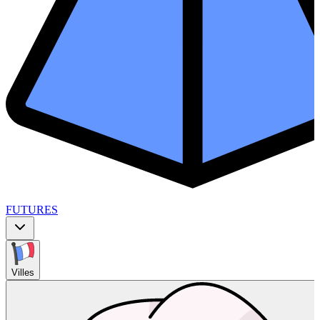
FUTURES
Villes