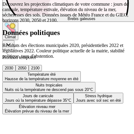
Découvrez les projections climatiques de votre commune : jours de
canicule, température estivale, élévation du niveau de la mer,
sécheresses des sols. Données issues de Météo France et du GIEC,
Brebis galeuses
horizons 2030, 2050 et 2100.
Données politiques
Climat
Résultats des élections municipales 2020, présidentielles 2022 et
législatives 2022. Couleur politique actuelle de la mairie, stabilité
politique, taux d'abstention.
Horizon temporel
2030
2050
2100
Température été
Hausse de la température moyenne en été
Nuits tropicales
Nuits où la température ne descend pas sous 20°C
Jours de canicule
Stress hydrique
Jours où la température dépasse 35°C
Jours avec sol sec en été
Élévation niveau mer
Élévation prévue du niveau de la mer