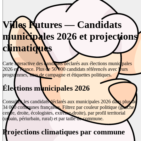
Villes Futures — Candidats
municipales 2026 et projections
climatiques
Carte interactive des candidats déclarés aux élections municipales
2026 en France. Plus de 50 000 candidats référencés avec leurs
programmes, sites de campagne et étiquettes politiques.
Élections municipales 2026
Consultez les candidats déclarés aux municipales 2026 dans plus de
34 000 communes françaises. Filtrez par couleur politique (gauche,
centre, droite, écologistes, extrême-droite), par profil territorial
(urbain, périurbain, rural) et par taille de commune.
Projections climatiques par commune