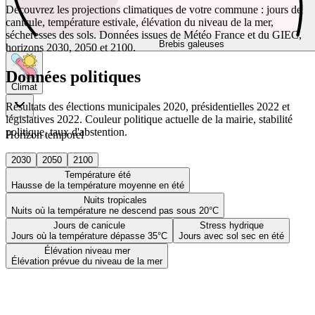
Découvrez les projections climatiques de votre commune : jours de
canicule, température estivale, élévation du niveau de la mer,
sécheresses des sols. Données issues de Météo France et du GIEC,
Brebis galeuses
horizons 2030, 2050 et 2100.
Données politiques
Climat
Résultats des élections municipales 2020, présidentielles 2022 et
législatives 2022. Couleur politique actuelle de la mairie, stabilité
politique, taux d'abstention.
Horizon temporel
2030
2050
2100
Température été
Hausse de la température moyenne en été
Nuits tropicales
Nuits où la température ne descend pas sous 20°C
Jours de canicule
Stress hydrique
Jours où la température dépasse 35°C
Jours avec sol sec en été
Élévation niveau mer
Élévation prévue du niveau de la mer