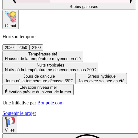
Brebis galeuses
Climat
Horizon temporel
2030
2050
2100
Température été
Hausse de la température moyenne en été
Nuits tropicales
Nuits où la température ne descend pas sous 20°C
Jours de canicule
Stress hydrique
Jours où la température dépasse 35°C
Jours avec sol sec en été
Élévation niveau mer
Élévation prévue du niveau de la mer
Une initiative par
Bonpote.com
Soutenir le projet
Villes