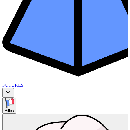
FUTURES
Villes