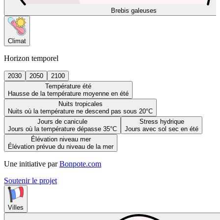
Brebis galeuses
Climat
Horizon temporel
2030
2050
2100
Température été
Hausse de la température moyenne en été
Nuits tropicales
Nuits où la température ne descend pas sous 20°C
Jours de canicule
Stress hydrique
Jours où la température dépasse 35°C
Jours avec sol sec en été
Élévation niveau mer
Élévation prévue du niveau de la mer
Une initiative par
Bonpote.com
Soutenir le projet
Villes