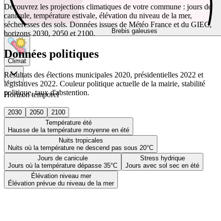
Découvrez les projections climatiques de votre commune : jours de
canicule, température estivale, élévation du niveau de la mer,
sécheresses des sols. Données issues de Météo France et du GIEC,
Brebis galeuses
horizons 2030, 2050 et 2100.
Données politiques
Climat
Résultats des élections municipales 2020, présidentielles 2022 et
législatives 2022. Couleur politique actuelle de la mairie, stabilité
politique, taux d'abstention.
Horizon temporel
2030
2050
2100
Température été
Hausse de la température moyenne en été
Nuits tropicales
Nuits où la température ne descend pas sous 20°C
Jours de canicule
Stress hydrique
Jours où la température dépasse 35°C
Jours avec sol sec en été
Élévation niveau mer
Élévation prévue du niveau de la mer