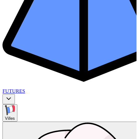
FUTURES
Villes