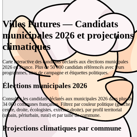
Villes Futures — Candidats
municipales 2026 et projections
climatiques
Carte interactive des candidats déclarés aux élections municipales
2026 en France. Plus de 50 000 candidats référencés avec leurs
programmes, sites de campagne et étiquettes politiques.
Élections municipales 2026
Consultez les candidats déclarés aux municipales 2026 dans plus de
34 000 communes françaises. Filtrez par couleur politique (gauche,
centre, droite, écologistes, extrême-droite), par profil territorial
(urbain, périurbain, rural) et par taille de commune.
Projections climatiques par commune