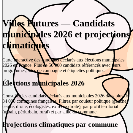
Villes Futures — Candidats
municipales 2026 et projections
climatiques
Carte interactive des candidats déclarés aux élections municipales
2026 en France. Plus de 50 000 candidats référencés avec leurs
programmes, sites de campagne et étiquettes politiques.
Élections municipales 2026
Consultez les candidats déclarés aux municipales 2026 dans plus de
34 000 communes françaises. Filtrez par couleur politique (gauche,
centre, droite, écologistes, extrême-droite), par profil territorial
(urbain, périurbain, rural) et par taille de commune.
Projections climatiques par commune