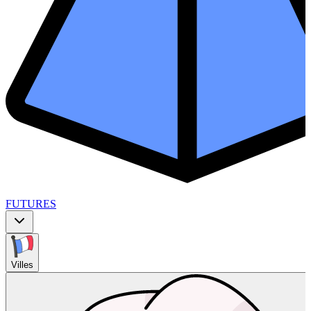
FUTURES
Villes