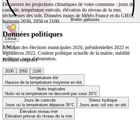
Découvrez les projections climatiques de votre commune : jours de
canicule, température estivale, élévation du niveau de la mer,
sécheresses des sols. Données issues de Météo France et du GIEC,
Brebis galeuses
horizons 2030, 2050 et 2100.
Données politiques
Climat
Résultats des élections municipales 2020, présidentielles 2022 et
législatives 2022. Couleur politique actuelle de la mairie, stabilité
politique, taux d'abstention.
Horizon temporel
2030
2050
2100
Température été
Hausse de la température moyenne en été
Nuits tropicales
Nuits où la température ne descend pas sous 20°C
Jours de canicule
Stress hydrique
Jours où la température dépasse 35°C
Jours avec sol sec en été
Élévation niveau mer
Élévation prévue du niveau de la mer