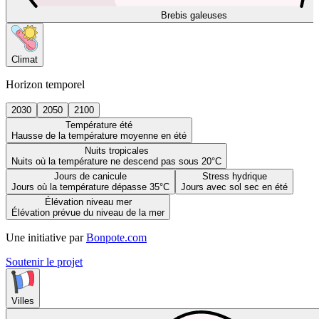
Brebis galeuses
Climat
Horizon temporel
2030
2050
2100
Température été
Hausse de la température moyenne en été
Nuits tropicales
Nuits où la température ne descend pas sous 20°C
Jours de canicule
Stress hydrique
Jours où la température dépasse 35°C
Jours avec sol sec en été
Élévation niveau mer
Élévation prévue du niveau de la mer
Une initiative par
Bonpote.com
Soutenir le projet
Villes