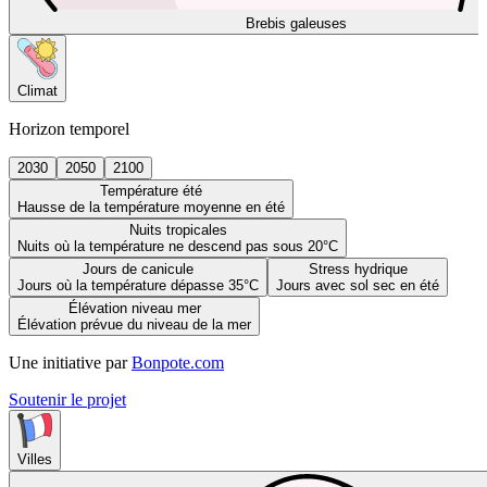
Brebis galeuses
Climat
Horizon temporel
2030
2050
2100
Température été
Hausse de la température moyenne en été
Nuits tropicales
Nuits où la température ne descend pas sous 20°C
Jours de canicule
Stress hydrique
Jours où la température dépasse 35°C
Jours avec sol sec en été
Élévation niveau mer
Élévation prévue du niveau de la mer
Une initiative par
Bonpote.com
Soutenir le projet
Villes