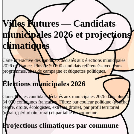
Villes Futures — Candidats
municipales 2026 et projections
climatiques
Carte interactive des candidats déclarés aux élections municipales
2026 en France. Plus de 50 000 candidats référencés avec leurs
programmes, sites de campagne et étiquettes politiques.
Élections municipales 2026
Consultez les candidats déclarés aux municipales 2026 dans plus de
34 000 communes françaises. Filtrez par couleur politique (gauche,
centre, droite, écologistes, extrême-droite), par profil territorial
(urbain, périurbain, rural) et par taille de commune.
Projections climatiques par commune