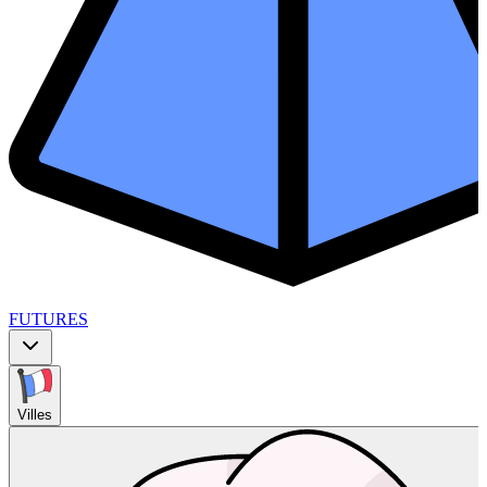
FUTURES
Villes