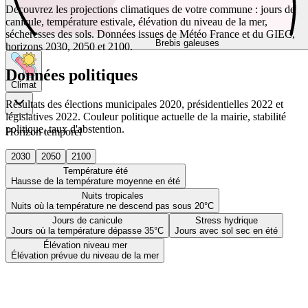
Découvrez les projections climatiques de votre commune : jours de
canicule, température estivale, élévation du niveau de la mer,
sécheresses des sols. Données issues de Météo France et du GIEC,
Brebis galeuses
horizons 2030, 2050 et 2100.
Données politiques
Climat
Résultats des élections municipales 2020, présidentielles 2022 et
législatives 2022. Couleur politique actuelle de la mairie, stabilité
politique, taux d'abstention.
Horizon temporel
2030
2050
2100
Température été
Hausse de la température moyenne en été
Nuits tropicales
Nuits où la température ne descend pas sous 20°C
Jours de canicule
Stress hydrique
Jours où la température dépasse 35°C
Jours avec sol sec en été
Élévation niveau mer
Élévation prévue du niveau de la mer