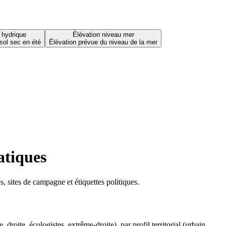
 hydrique
Élévation niveau mer
sol sec en été
Élévation prévue du niveau de la mer
atiques
 sites de campagne et étiquettes politiques.
oite, écologistes, extrême-droite), par profil territorial (urbain,