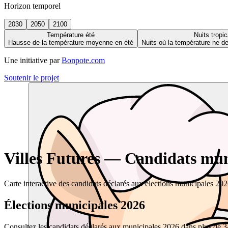
Horizon temporel
2030
2050
2100
Température été
Nuits tropic
Hausse de la température moyenne en été
Nuits où la température ne 
Une initiative par
Bonpote.com
Soutenir le projet
Villes Futures — Candidats muni
Carte interactive des candidats déclarés aux élections municipales 20
Élections municipales 2026
Consultez les candidats déclarés aux municipales 2026 dans plus de 34 0