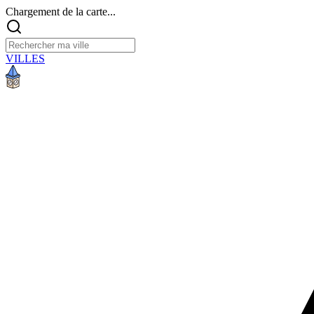
Chargement de la carte...
VILLES