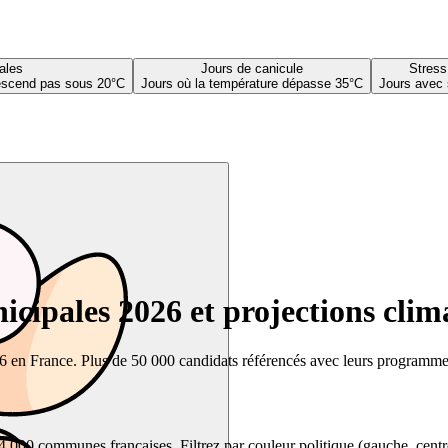
ales
Jours de canicule
Stress
descend pas sous 20°C
Jours où la température dépasse 35°C
Jours avec 
cipales 2026 et projections clim
26 en France. Plus de 50 000 candidats référencés avec leurs programmes,
00 communes françaises. Filtrez par couleur politique (gauche, centre, dr