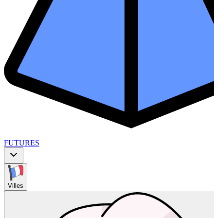
FUTURES
Villes