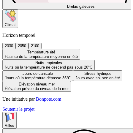
Brebis galeuses
Climat
Horizon temporel
2030
2050
2100
Température été
Hausse de la température moyenne en été
Nuits tropicales
Nuits où la température ne descend pas sous 20°C
Jours de canicule
Stress hydrique
Jours où la température dépasse 35°C
Jours avec sol sec en été
Élévation niveau mer
Élévation prévue du niveau de la mer
Une initiative par
Bonpote.com
Soutenir le projet
Villes