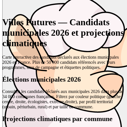
Villes Futures — Candidats
municipales 2026 et projections
climatiques
Carte interactive des candidats déclarés aux élections municipales
2026 en France. Plus de 50 000 candidats référencés avec leurs
programmes, sites de campagne et étiquettes politiques.
Élections municipales 2026
Consultez les candidats déclarés aux municipales 2026 dans plus de
34 000 communes françaises. Filtrez par couleur politique (gauche,
centre, droite, écologistes, extrême-droite), par profil territorial
(urbain, périurbain, rural) et par taille de commune.
Projections climatiques par commune