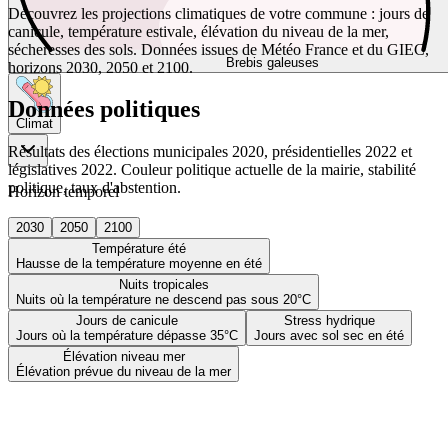
Découvrez les projections climatiques de votre commune : jours de
canicule, température estivale, élévation du niveau de la mer,
sécheresses des sols. Données issues de Météo France et du GIEC,
Brebis galeuses
horizons 2030, 2050 et 2100.
Données politiques
Climat
Résultats des élections municipales 2020, présidentielles 2022 et
législatives 2022. Couleur politique actuelle de la mairie, stabilité
politique, taux d'abstention.
Horizon temporel
2030
2050
2100
Température été
Hausse de la température moyenne en été
Nuits tropicales
Nuits où la température ne descend pas sous 20°C
Jours de canicule
Stress hydrique
Jours où la température dépasse 35°C
Jours avec sol sec en été
Élévation niveau mer
Élévation prévue du niveau de la mer