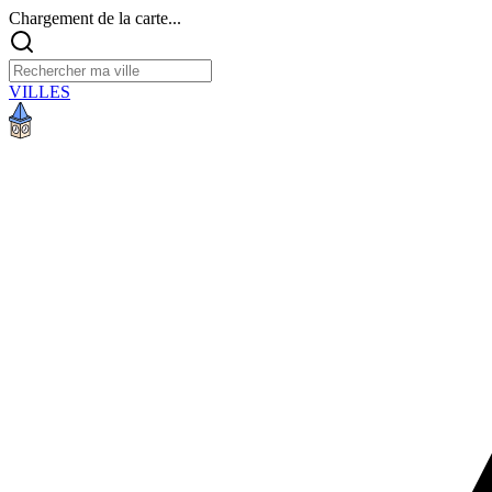
Chargement de la carte...
VILLES