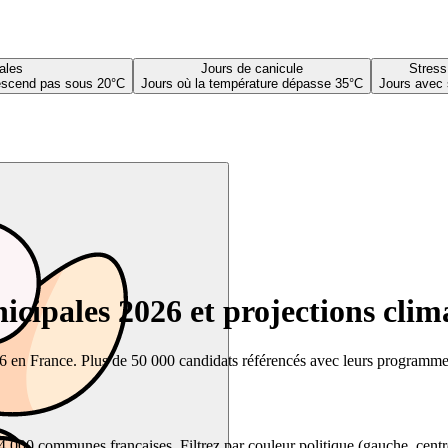
ales
Jours de canicule
Stress
descend pas sous 20°C
Jours où la température dépasse 35°C
Jours avec 
cipales 2026 et projections clim
26 en France. Plus de 50 000 candidats référencés avec leurs programmes,
00 communes françaises. Filtrez par couleur politique (gauche, centre, dr