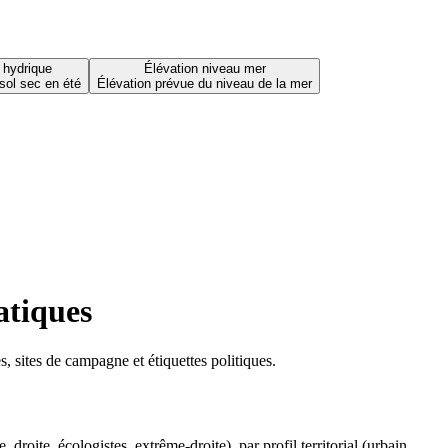
 hydrique
Élévation niveau mer
sol sec en été
Élévation prévue du niveau de la mer
atiques
 sites de campagne et étiquettes politiques.
oite, écologistes, extrême-droite), par profil territorial (urbain,