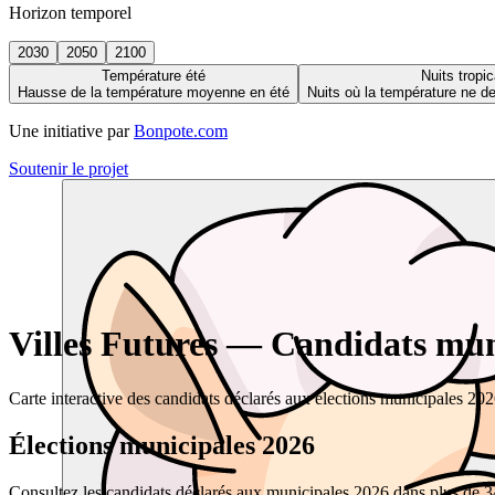
Horizon temporel
2030
2050
2100
Température été
Nuits tropic
Hausse de la température moyenne en été
Nuits où la température ne 
Une initiative par
Bonpote.com
Soutenir le projet
Villes Futures — Candidats muni
Carte interactive des candidats déclarés aux élections municipales 20
Élections municipales 2026
Consultez les candidats déclarés aux municipales 2026 dans plus de 34 0