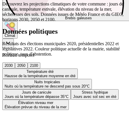
Découvrez les projections climatiques de votre commune : jours de
canicule, température estivale, élévation du niveau de la mer,
sécheresses des sols. Données issues de Météo France et du GIEC,
Brebis galeuses
horizons 2030, 2050 et 2100.
Données politiques
Climat
Résultats des élections municipales 2020, présidentielles 2022 et
législatives 2022. Couleur politique actuelle de la mairie, stabilité
politique, taux d'abstention.
Horizon temporel
2030
2050
2100
Température été
Hausse de la température moyenne en été
Nuits tropicales
Nuits où la température ne descend pas sous 20°C
Jours de canicule
Stress hydrique
Jours où la température dépasse 35°C
Jours avec sol sec en été
Élévation niveau mer
Élévation prévue du niveau de la mer