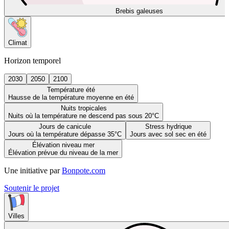
Brebis galeuses
Climat
Horizon temporel
2030
2050
2100
Température été
Hausse de la température moyenne en été
Nuits tropicales
Nuits où la température ne descend pas sous 20°C
Jours de canicule
Stress hydrique
Jours où la température dépasse 35°C
Jours avec sol sec en été
Élévation niveau mer
Élévation prévue du niveau de la mer
Une initiative par
Bonpote.com
Soutenir le projet
Villes