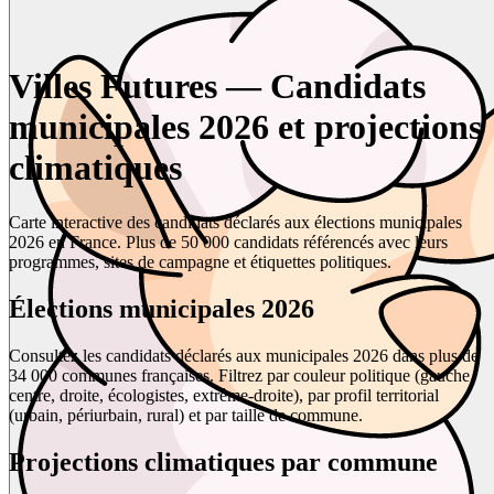
Villes Futures — Candidats
municipales 2026 et projections
climatiques
Carte interactive des candidats déclarés aux élections municipales
2026 en France. Plus de 50 000 candidats référencés avec leurs
programmes, sites de campagne et étiquettes politiques.
Élections municipales 2026
Consultez les candidats déclarés aux municipales 2026 dans plus de
34 000 communes françaises. Filtrez par couleur politique (gauche,
centre, droite, écologistes, extrême-droite), par profil territorial
(urbain, périurbain, rural) et par taille de commune.
Projections climatiques par commune