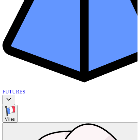
FUTURES
Villes