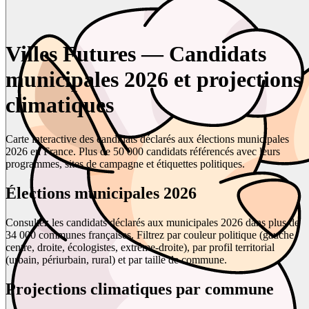
Villes Futures — Candidats
municipales 2026 et projections
climatiques
Carte interactive des candidats déclarés aux élections municipales
2026 en France. Plus de 50 000 candidats référencés avec leurs
programmes, sites de campagne et étiquettes politiques.
Élections municipales 2026
Consultez les candidats déclarés aux municipales 2026 dans plus de
34 000 communes françaises. Filtrez par couleur politique (gauche,
centre, droite, écologistes, extrême-droite), par profil territorial
(urbain, périurbain, rural) et par taille de commune.
Projections climatiques par commune