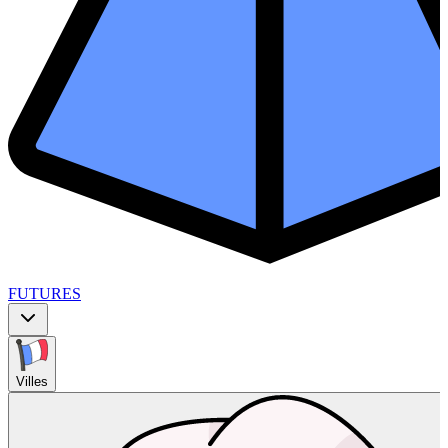
FUTURES
Villes