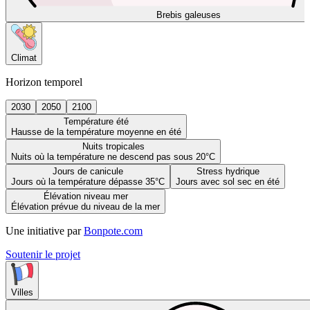
Brebis galeuses
Climat
Horizon temporel
2030
2050
2100
Température été
Hausse de la température moyenne en été
Nuits tropicales
Nuits où la température ne descend pas sous 20°C
Jours de canicule
Stress hydrique
Jours où la température dépasse 35°C
Jours avec sol sec en été
Élévation niveau mer
Élévation prévue du niveau de la mer
Une initiative par
Bonpote.com
Soutenir le projet
Villes