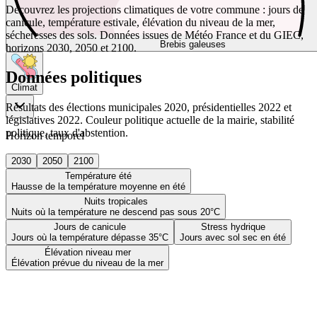
Découvrez les projections climatiques de votre commune : jours de
canicule, température estivale, élévation du niveau de la mer,
sécheresses des sols. Données issues de Météo France et du GIEC,
Brebis galeuses
horizons 2030, 2050 et 2100.
Données politiques
Climat
Résultats des élections municipales 2020, présidentielles 2022 et
législatives 2022. Couleur politique actuelle de la mairie, stabilité
politique, taux d'abstention.
Horizon temporel
2030
2050
2100
Température été
Hausse de la température moyenne en été
Nuits tropicales
Nuits où la température ne descend pas sous 20°C
Jours de canicule
Stress hydrique
Jours où la température dépasse 35°C
Jours avec sol sec en été
Élévation niveau mer
Élévation prévue du niveau de la mer