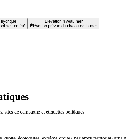
 hydrique
Élévation niveau mer
sol sec en été
Élévation prévue du niveau de la mer
atiques
 sites de campagne et étiquettes politiques.
oite, écologistes, extrême-droite), par profil territorial (urbain,