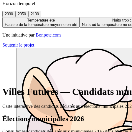
Horizon temporel
2030
2050
2100
Température été
Nuits tropic
Hausse de la température moyenne en été
Nuits où la température ne 
Une initiative par
Bonpote.com
Soutenir le projet
Villes Futures — Candidats muni
Carte interactive des candidats déclarés aux élections municipales 20
Élections municipales 2026
Consultez les candidats déclarés aux municipales 2026 dans plus de 34 0