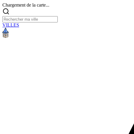
Chargement de la carte...
VILLES