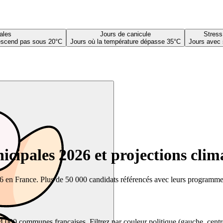
ales
Jours de canicule
Stress
descend pas sous 20°C
Jours où la température dépasse 35°C
Jours avec 
cipales 2026 et projections clim
26 en France. Plus de 50 000 candidats référencés avec leurs programmes,
00 communes françaises. Filtrez par couleur politique (gauche, centre, dr