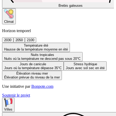
Brebis galeuses
Climat
Horizon temporel
2030
2050
2100
Température été
Hausse de la température moyenne en été
Nuits tropicales
Nuits où la température ne descend pas sous 20°C
Jours de canicule
Stress hydrique
Jours où la température dépasse 35°C
Jours avec sol sec en été
Élévation niveau mer
Élévation prévue du niveau de la mer
Une initiative par
Bonpote.com
Soutenir le projet
Villes