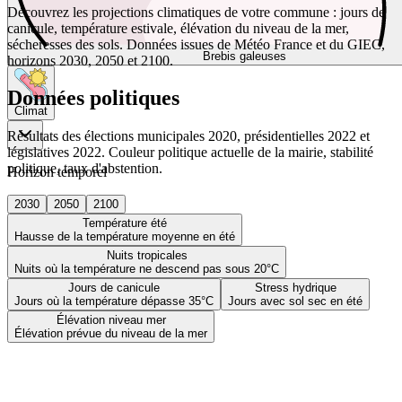
Découvrez les projections climatiques de votre commune : jours de
canicule, température estivale, élévation du niveau de la mer,
sécheresses des sols. Données issues de Météo France et du GIEC,
Brebis galeuses
horizons 2030, 2050 et 2100.
Données politiques
Climat
Résultats des élections municipales 2020, présidentielles 2022 et
législatives 2022. Couleur politique actuelle de la mairie, stabilité
politique, taux d'abstention.
Horizon temporel
2030
2050
2100
Température été
Hausse de la température moyenne en été
Nuits tropicales
Nuits où la température ne descend pas sous 20°C
Jours de canicule
Stress hydrique
Jours où la température dépasse 35°C
Jours avec sol sec en été
Élévation niveau mer
Élévation prévue du niveau de la mer