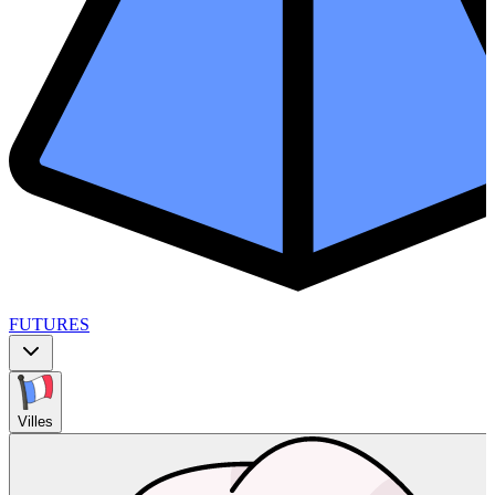
FUTURES
Villes