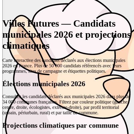
Villes Futures — Candidats
municipales 2026 et projections
climatiques
Carte interactive des candidats déclarés aux élections municipales
2026 en France. Plus de 50 000 candidats référencés avec leurs
programmes, sites de campagne et étiquettes politiques.
Élections municipales 2026
Consultez les candidats déclarés aux municipales 2026 dans plus de
34 000 communes françaises. Filtrez par couleur politique (gauche,
centre, droite, écologistes, extrême-droite), par profil territorial
(urbain, périurbain, rural) et par taille de commune.
Projections climatiques par commune