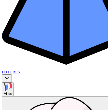
FUTURES
Villes