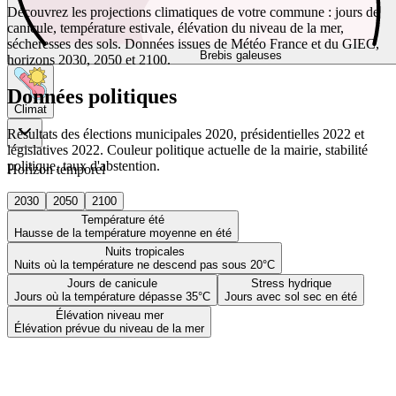
Découvrez les projections climatiques de votre commune : jours de
canicule, température estivale, élévation du niveau de la mer,
sécheresses des sols. Données issues de Météo France et du GIEC,
Brebis galeuses
horizons 2030, 2050 et 2100.
Données politiques
Climat
Résultats des élections municipales 2020, présidentielles 2022 et
législatives 2022. Couleur politique actuelle de la mairie, stabilité
politique, taux d'abstention.
Horizon temporel
2030
2050
2100
Température été
Hausse de la température moyenne en été
Nuits tropicales
Nuits où la température ne descend pas sous 20°C
Jours de canicule
Stress hydrique
Jours où la température dépasse 35°C
Jours avec sol sec en été
Élévation niveau mer
Élévation prévue du niveau de la mer