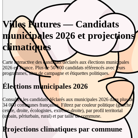
Villes Futures — Candidats
municipales 2026 et projections
climatiques
Carte interactive des candidats déclarés aux élections municipales
2026 en France. Plus de 50 000 candidats référencés avec leurs
programmes, sites de campagne et étiquettes politiques.
Élections municipales 2026
Consultez les candidats déclarés aux municipales 2026 dans plus de
34 000 communes françaises. Filtrez par couleur politique (gauche,
centre, droite, écologistes, extrême-droite), par profil territorial
(urbain, périurbain, rural) et par taille de commune.
Projections climatiques par commune