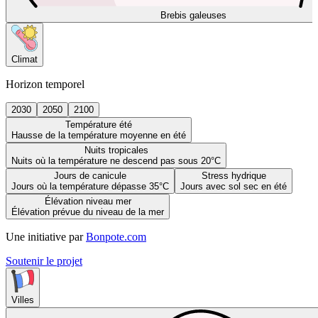
Brebis galeuses
Climat
Horizon temporel
2030
2050
2100
Température été
Hausse de la température moyenne en été
Nuits tropicales
Nuits où la température ne descend pas sous 20°C
Jours de canicule
Stress hydrique
Jours où la température dépasse 35°C
Jours avec sol sec en été
Élévation niveau mer
Élévation prévue du niveau de la mer
Une initiative par
Bonpote.com
Soutenir le projet
Villes