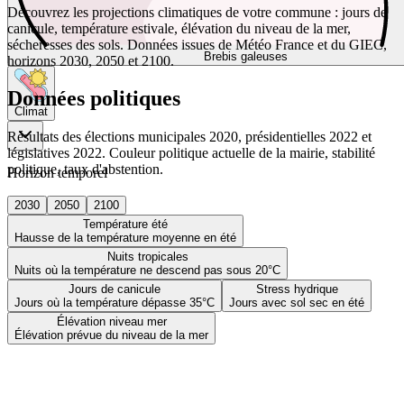
Découvrez les projections climatiques de votre commune : jours de
canicule, température estivale, élévation du niveau de la mer,
sécheresses des sols. Données issues de Météo France et du GIEC,
Brebis galeuses
horizons 2030, 2050 et 2100.
Données politiques
Climat
Résultats des élections municipales 2020, présidentielles 2022 et
législatives 2022. Couleur politique actuelle de la mairie, stabilité
politique, taux d'abstention.
Horizon temporel
2030
2050
2100
Température été
Hausse de la température moyenne en été
Nuits tropicales
Nuits où la température ne descend pas sous 20°C
Jours de canicule
Stress hydrique
Jours où la température dépasse 35°C
Jours avec sol sec en été
Élévation niveau mer
Élévation prévue du niveau de la mer