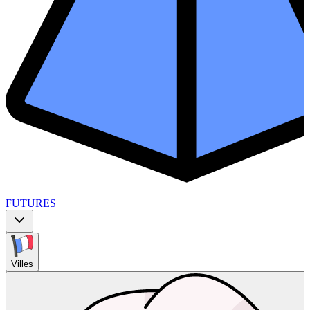
FUTURES
Villes