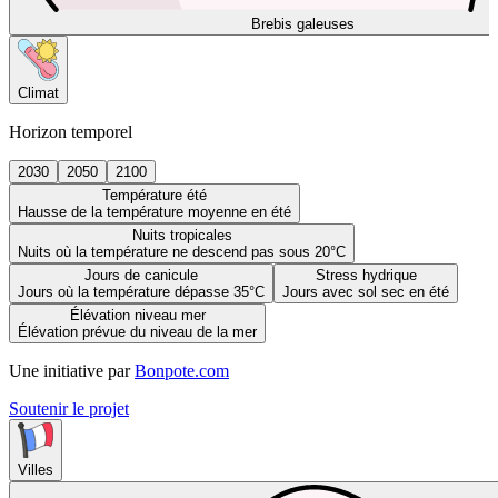
Brebis galeuses
Climat
Horizon temporel
2030
2050
2100
Température été
Hausse de la température moyenne en été
Nuits tropicales
Nuits où la température ne descend pas sous 20°C
Jours de canicule
Stress hydrique
Jours où la température dépasse 35°C
Jours avec sol sec en été
Élévation niveau mer
Élévation prévue du niveau de la mer
Une initiative par
Bonpote.com
Soutenir le projet
Villes