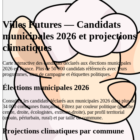
Villes Futures — Candidats
municipales 2026 et projections
climatiques
Carte interactive des candidats déclarés aux élections municipales
2026 en France. Plus de 50 000 candidats référencés avec leurs
programmes, sites de campagne et étiquettes politiques.
Élections municipales 2026
Consultez les candidats déclarés aux municipales 2026 dans plus de
34 000 communes françaises. Filtrez par couleur politique (gauche,
centre, droite, écologistes, extrême-droite), par profil territorial
(urbain, périurbain, rural) et par taille de commune.
Projections climatiques par commune