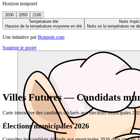
Horizon temporel
2030
2050
2100
Température été
Nuits tropic
Hausse de la température moyenne en été
Nuits où la température ne 
Une initiative par
Bonpote.com
Soutenir le projet
Villes Futures — Candidats muni
Carte interactive des candidats déclarés aux élections municipales 20
Élections municipales 2026
Consultez les candidats déclarés aux municipales 2026 dans plus de 34 0