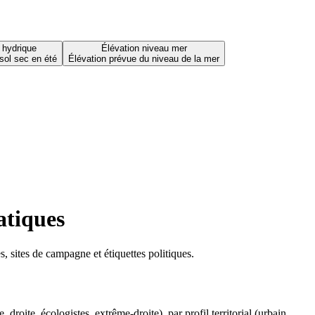
 hydrique
Élévation niveau mer
sol sec en été
Élévation prévue du niveau de la mer
atiques
 sites de campagne et étiquettes politiques.
oite, écologistes, extrême-droite), par profil territorial (urbain,