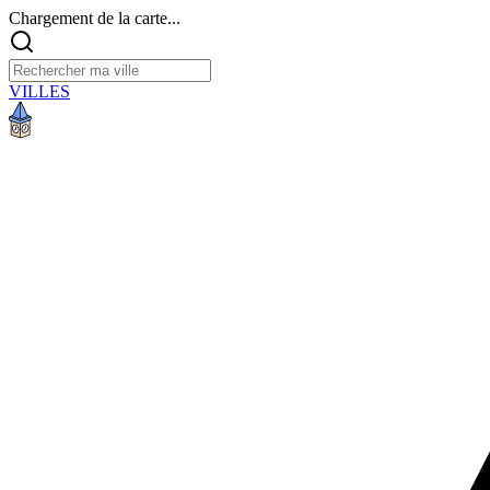
Chargement de la carte...
VILLES