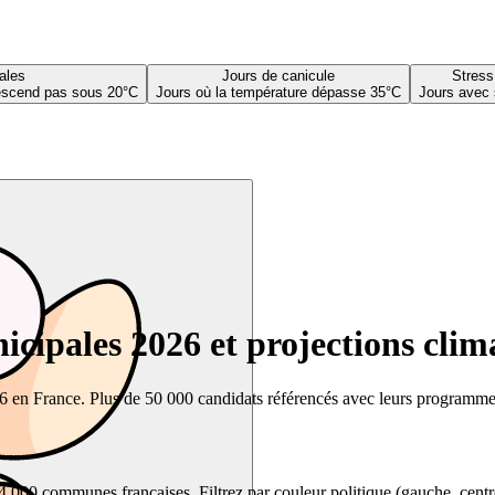
ales
Jours de canicule
Stress
descend pas sous 20°C
Jours où la température dépasse 35°C
Jours avec 
cipales 2026 et projections clim
26 en France. Plus de 50 000 candidats référencés avec leurs programmes,
00 communes françaises. Filtrez par couleur politique (gauche, centre, dr