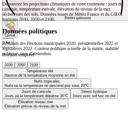
Découvrez les projections climatiques de votre commune : jours de
canicule, température estivale, élévation du niveau de la mer,
sécheresses des sols. Données issues de Météo France et du GIEC,
Brebis galeuses
horizons 2030, 2050 et 2100.
Données politiques
Climat
Résultats des élections municipales 2020, présidentielles 2022 et
législatives 2022. Couleur politique actuelle de la mairie, stabilité
politique, taux d'abstention.
Horizon temporel
2030
2050
2100
Température été
Hausse de la température moyenne en été
Nuits tropicales
Nuits où la température ne descend pas sous 20°C
Jours de canicule
Stress hydrique
Jours où la température dépasse 35°C
Jours avec sol sec en été
Élévation niveau mer
Élévation prévue du niveau de la mer