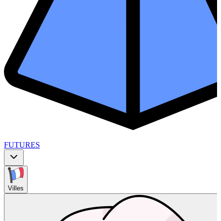
FUTURES
Villes