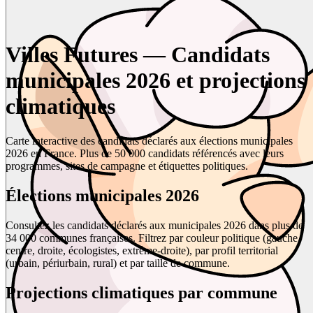
Villes Futures — Candidats
municipales 2026 et projections
climatiques
Carte interactive des candidats déclarés aux élections municipales
2026 en France. Plus de 50 000 candidats référencés avec leurs
programmes, sites de campagne et étiquettes politiques.
Élections municipales 2026
Consultez les candidats déclarés aux municipales 2026 dans plus de
34 000 communes françaises. Filtrez par couleur politique (gauche,
centre, droite, écologistes, extrême-droite), par profil territorial
(urbain, périurbain, rural) et par taille de commune.
Projections climatiques par commune