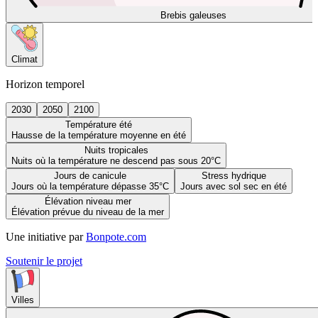
Brebis galeuses
Climat
Horizon temporel
2030
2050
2100
Température été
Hausse de la température moyenne en été
Nuits tropicales
Nuits où la température ne descend pas sous 20°C
Jours de canicule
Stress hydrique
Jours où la température dépasse 35°C
Jours avec sol sec en été
Élévation niveau mer
Élévation prévue du niveau de la mer
Une initiative par
Bonpote.com
Soutenir le projet
Villes