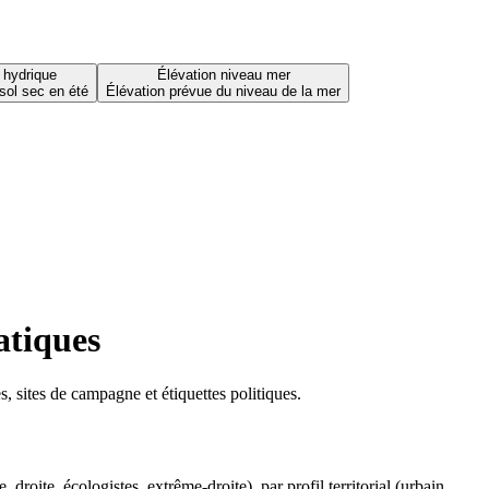
 hydrique
Élévation niveau mer
sol sec en été
Élévation prévue du niveau de la mer
atiques
 sites de campagne et étiquettes politiques.
oite, écologistes, extrême-droite), par profil territorial (urbain,