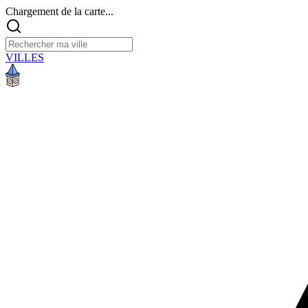
Chargement de la carte...
VILLES