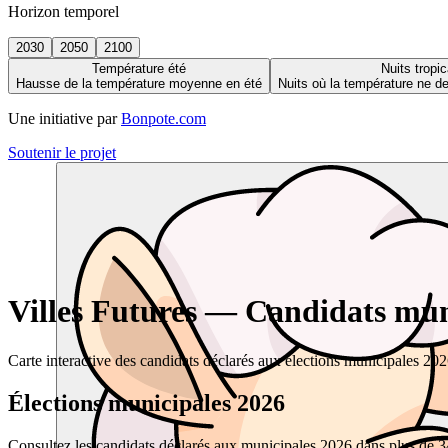
Horizon temporel
2030
2050
2100
Température été
Nuits tropic
Hausse de la température moyenne en été
Nuits où la température ne 
Une initiative par
Bonpote.com
Soutenir le projet
Villes Futures — Candidats muni
Carte interactive des candidats déclarés aux élections municipales 20
Élections municipales 2026
Consultez les candidats déclarés aux municipales 2026 dans plus de 34 0