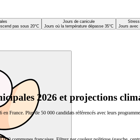
ales
Jours de canicule
Stress
descend pas sous 20°C
Jours où la température dépasse 35°C
Jours avec 
cipales 2026 et projections clim
26 en France. Plus de 50 000 candidats référencés avec leurs programmes,
00 communes françaises. Filtrez par couleur politique (gauche, centre, dr