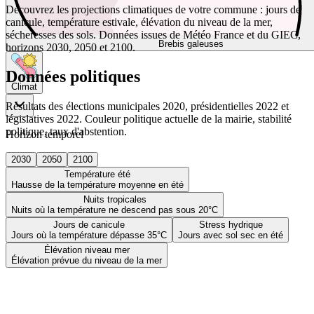
Découvrez les projections climatiques de votre commune : jours de
canicule, température estivale, élévation du niveau de la mer,
sécheresses des sols. Données issues de Météo France et du GIEC,
Brebis galeuses
horizons 2030, 2050 et 2100.
Données politiques
Climat
Résultats des élections municipales 2020, présidentielles 2022 et
législatives 2022. Couleur politique actuelle de la mairie, stabilité
politique, taux d'abstention.
Horizon temporel
2030
2050
2100
Température été
Hausse de la température moyenne en été
Nuits tropicales
Nuits où la température ne descend pas sous 20°C
Jours de canicule
Stress hydrique
Jours où la température dépasse 35°C
Jours avec sol sec en été
Élévation niveau mer
Élévation prévue du niveau de la mer