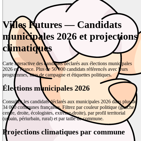
Villes Futures — Candidats
municipales 2026 et projections
climatiques
Carte interactive des candidats déclarés aux élections municipales
2026 en France. Plus de 50 000 candidats référencés avec leurs
programmes, sites de campagne et étiquettes politiques.
Élections municipales 2026
Consultez les candidats déclarés aux municipales 2026 dans plus de
34 000 communes françaises. Filtrez par couleur politique (gauche,
centre, droite, écologistes, extrême-droite), par profil territorial
(urbain, périurbain, rural) et par taille de commune.
Projections climatiques par commune