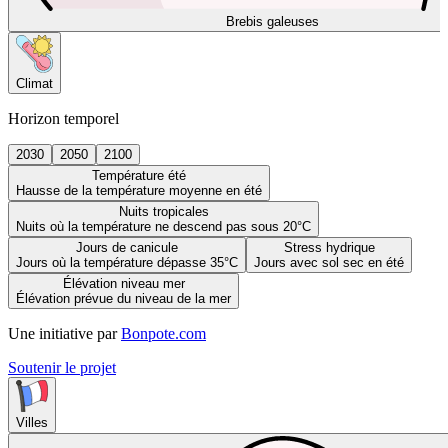
Brebis galeuses
Climat
Horizon temporel
2030
2050
2100
Température été
Hausse de la température moyenne en été
Nuits tropicales
Nuits où la température ne descend pas sous 20°C
Jours de canicule
Stress hydrique
Jours où la température dépasse 35°C
Jours avec sol sec en été
Élévation niveau mer
Élévation prévue du niveau de la mer
Une initiative par
Bonpote.com
Soutenir le projet
Villes