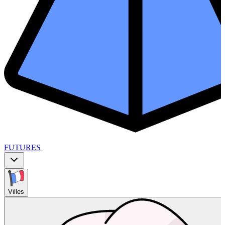
FUTURES
Villes