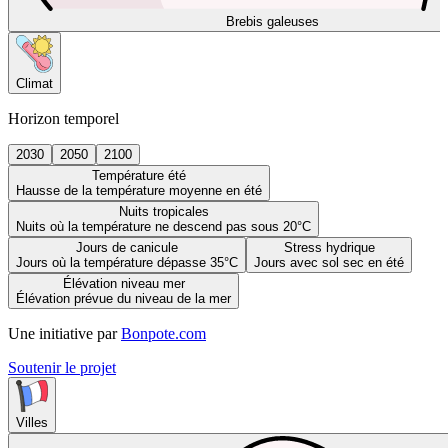
Brebis galeuses
Climat
Horizon temporel
2030
2050
2100
Température été
Hausse de la température moyenne en été
Nuits tropicales
Nuits où la température ne descend pas sous 20°C
Jours de canicule
Stress hydrique
Jours où la température dépasse 35°C
Jours avec sol sec en été
Élévation niveau mer
Élévation prévue du niveau de la mer
Une initiative par
Bonpote.com
Soutenir le projet
Villes