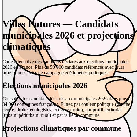
Villes Futures — Candidats
municipales 2026 et projections
climatiques
Carte interactive des candidats déclarés aux élections municipales
2026 en France. Plus de 50 000 candidats référencés avec leurs
programmes, sites de campagne et étiquettes politiques.
Élections municipales 2026
Consultez les candidats déclarés aux municipales 2026 dans plus de
34 000 communes françaises. Filtrez par couleur politique (gauche,
centre, droite, écologistes, extrême-droite), par profil territorial
(urbain, périurbain, rural) et par taille de commune.
Projections climatiques par commune