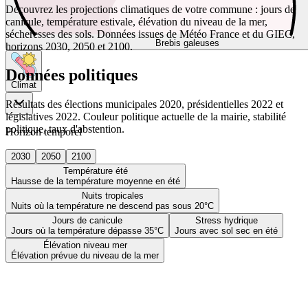
Découvrez les projections climatiques de votre commune : jours de
canicule, température estivale, élévation du niveau de la mer,
sécheresses des sols. Données issues de Météo France et du GIEC,
Brebis galeuses
horizons 2030, 2050 et 2100.
Données politiques
Climat
Résultats des élections municipales 2020, présidentielles 2022 et
législatives 2022. Couleur politique actuelle de la mairie, stabilité
politique, taux d'abstention.
Horizon temporel
2030
2050
2100
Température été
Hausse de la température moyenne en été
Nuits tropicales
Nuits où la température ne descend pas sous 20°C
Jours de canicule
Stress hydrique
Jours où la température dépasse 35°C
Jours avec sol sec en été
Élévation niveau mer
Élévation prévue du niveau de la mer