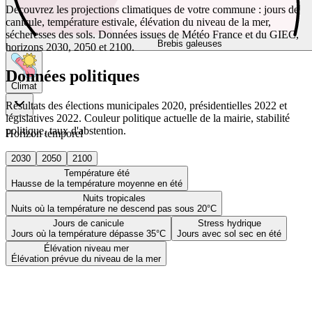
Découvrez les projections climatiques de votre commune : jours de
canicule, température estivale, élévation du niveau de la mer,
sécheresses des sols. Données issues de Météo France et du GIEC,
Brebis galeuses
horizons 2030, 2050 et 2100.
Données politiques
Climat
Résultats des élections municipales 2020, présidentielles 2022 et
législatives 2022. Couleur politique actuelle de la mairie, stabilité
politique, taux d'abstention.
Horizon temporel
2030
2050
2100
Température été
Hausse de la température moyenne en été
Nuits tropicales
Nuits où la température ne descend pas sous 20°C
Jours de canicule
Stress hydrique
Jours où la température dépasse 35°C
Jours avec sol sec en été
Élévation niveau mer
Élévation prévue du niveau de la mer