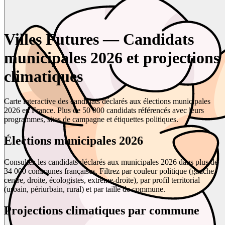
Villes Futures — Candidats
municipales 2026 et projections
climatiques
Carte interactive des candidats déclarés aux élections municipales
2026 en France. Plus de 50 000 candidats référencés avec leurs
programmes, sites de campagne et étiquettes politiques.
Élections municipales 2026
Consultez les candidats déclarés aux municipales 2026 dans plus de
34 000 communes françaises. Filtrez par couleur politique (gauche,
centre, droite, écologistes, extrême-droite), par profil territorial
(urbain, périurbain, rural) et par taille de commune.
Projections climatiques par commune