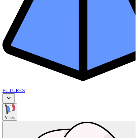
FUTURES
Villes