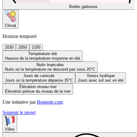
Brebis galeuses
Climat
Horizon temporel
2030
2050
2100
Température été
Hausse de la température moyenne en été
Nuits tropicales
Nuits où la température ne descend pas sous 20°C
Jours de canicule
Stress hydrique
Jours où la température dépasse 35°C
Jours avec sol sec en été
Élévation niveau mer
Élévation prévue du niveau de la mer
Une initiative par
Bonpote.com
Soutenir le projet
Villes