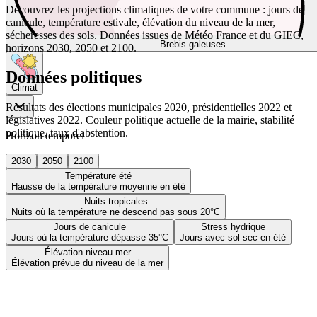
Découvrez les projections climatiques de votre commune : jours de
canicule, température estivale, élévation du niveau de la mer,
sécheresses des sols. Données issues de Météo France et du GIEC,
Brebis galeuses
horizons 2030, 2050 et 2100.
Données politiques
Climat
Résultats des élections municipales 2020, présidentielles 2022 et
législatives 2022. Couleur politique actuelle de la mairie, stabilité
politique, taux d'abstention.
Horizon temporel
2030
2050
2100
Température été
Hausse de la température moyenne en été
Nuits tropicales
Nuits où la température ne descend pas sous 20°C
Jours de canicule
Stress hydrique
Jours où la température dépasse 35°C
Jours avec sol sec en été
Élévation niveau mer
Élévation prévue du niveau de la mer