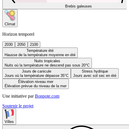
Brebis galeuses
Climat
Horizon temporel
2030
2050
2100
Température été
Hausse de la température moyenne en été
Nuits tropicales
Nuits où la température ne descend pas sous 20°C
Jours de canicule
Stress hydrique
Jours où la température dépasse 35°C
Jours avec sol sec en été
Élévation niveau mer
Élévation prévue du niveau de la mer
Une initiative par
Bonpote.com
Soutenir le projet
Villes