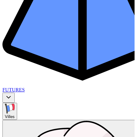
FUTURES
Villes