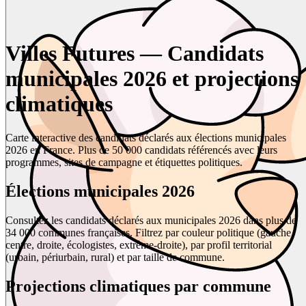
Villes Futures — Candidats
municipales 2026 et projections
climatiques
Carte interactive des candidats déclarés aux élections municipales
2026 en France. Plus de 50 000 candidats référencés avec leurs
programmes, sites de campagne et étiquettes politiques.
Élections municipales 2026
Consultez les candidats déclarés aux municipales 2026 dans plus de
34 000 communes françaises. Filtrez par couleur politique (gauche,
centre, droite, écologistes, extrême-droite), par profil territorial
(urbain, périurbain, rural) et par taille de commune.
Projections climatiques par commune