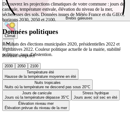
Découvrez les projections climatiques de votre commune : jours de
canicule, température estivale, élévation du niveau de la mer,
sécheresses des sols. Données issues de Météo France et du GIEC,
Brebis galeuses
horizons 2030, 2050 et 2100.
Données politiques
Climat
Résultats des élections municipales 2020, présidentielles 2022 et
législatives 2022. Couleur politique actuelle de la mairie, stabilité
politique, taux d'abstention.
Horizon temporel
2030
2050
2100
Température été
Hausse de la température moyenne en été
Nuits tropicales
Nuits où la température ne descend pas sous 20°C
Jours de canicule
Stress hydrique
Jours où la température dépasse 35°C
Jours avec sol sec en été
Élévation niveau mer
Élévation prévue du niveau de la mer