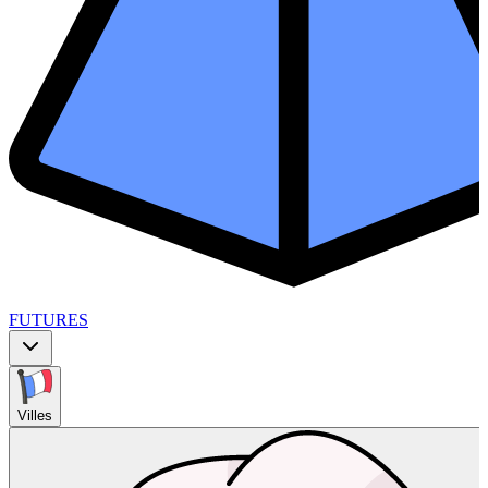
FUTURES
Villes