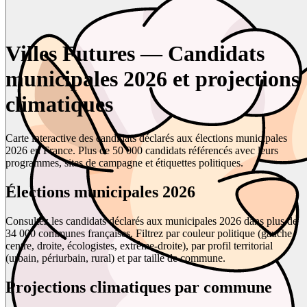
Villes Futures — Candidats
municipales 2026 et projections
climatiques
Carte interactive des candidats déclarés aux élections municipales
2026 en France. Plus de 50 000 candidats référencés avec leurs
programmes, sites de campagne et étiquettes politiques.
Élections municipales 2026
Consultez les candidats déclarés aux municipales 2026 dans plus de
34 000 communes françaises. Filtrez par couleur politique (gauche,
centre, droite, écologistes, extrême-droite), par profil territorial
(urbain, périurbain, rural) et par taille de commune.
Projections climatiques par commune