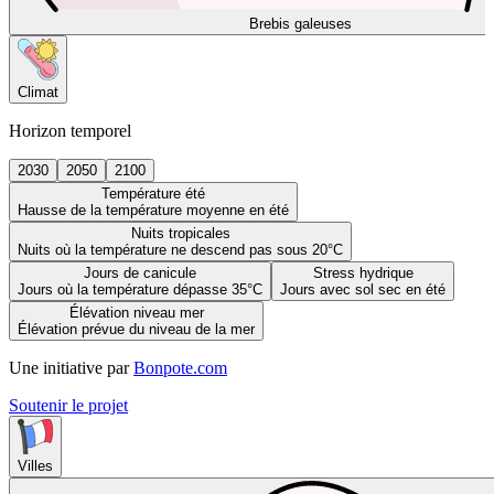
Brebis galeuses
Climat
Horizon temporel
2030
2050
2100
Température été
Hausse de la température moyenne en été
Nuits tropicales
Nuits où la température ne descend pas sous 20°C
Jours de canicule
Stress hydrique
Jours où la température dépasse 35°C
Jours avec sol sec en été
Élévation niveau mer
Élévation prévue du niveau de la mer
Une initiative par
Bonpote.com
Soutenir le projet
Villes