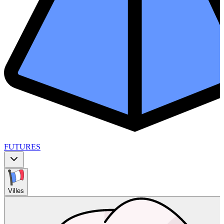
FUTURES
Villes