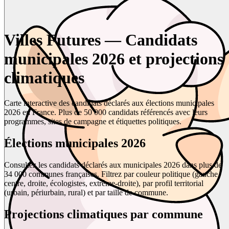
Villes Futures — Candidats
municipales 2026 et projections
climatiques
Carte interactive des candidats déclarés aux élections municipales
2026 en France. Plus de 50 000 candidats référencés avec leurs
programmes, sites de campagne et étiquettes politiques.
Élections municipales 2026
Consultez les candidats déclarés aux municipales 2026 dans plus de
34 000 communes françaises. Filtrez par couleur politique (gauche,
centre, droite, écologistes, extrême-droite), par profil territorial
(urbain, périurbain, rural) et par taille de commune.
Projections climatiques par commune