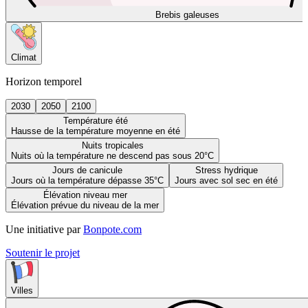
Brebis galeuses
Climat
Horizon temporel
2030
2050
2100
Température été
Hausse de la température moyenne en été
Nuits tropicales
Nuits où la température ne descend pas sous 20°C
Jours de canicule
Stress hydrique
Jours où la température dépasse 35°C
Jours avec sol sec en été
Élévation niveau mer
Élévation prévue du niveau de la mer
Une initiative par
Bonpote.com
Soutenir le projet
Villes