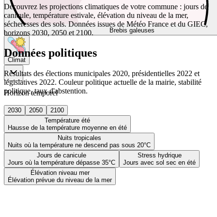
Découvrez les projections climatiques de votre commune : jours de
canicule, température estivale, élévation du niveau de la mer,
sécheresses des sols. Données issues de Météo France et du GIEC,
Brebis galeuses
horizons 2030, 2050 et 2100.
Données politiques
Climat
Résultats des élections municipales 2020, présidentielles 2022 et
législatives 2022. Couleur politique actuelle de la mairie, stabilité
politique, taux d'abstention.
Horizon temporel
2030
2050
2100
Température été
Hausse de la température moyenne en été
Nuits tropicales
Nuits où la température ne descend pas sous 20°C
Jours de canicule
Stress hydrique
Jours où la température dépasse 35°C
Jours avec sol sec en été
Élévation niveau mer
Élévation prévue du niveau de la mer