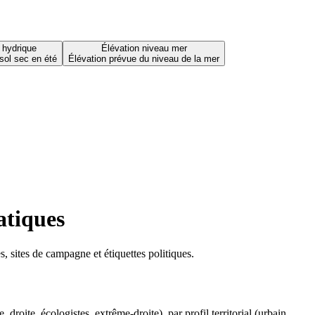
 hydrique
Élévation niveau mer
sol sec en été
Élévation prévue du niveau de la mer
atiques
 sites de campagne et étiquettes politiques.
oite, écologistes, extrême-droite), par profil territorial (urbain,