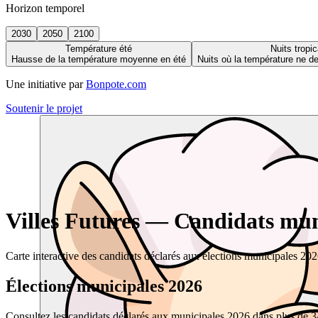
Horizon temporel
2030
2050
2100
Température été
Nuits tropic
Hausse de la température moyenne en été
Nuits où la température ne 
Une initiative par
Bonpote.com
Soutenir le projet
Villes Futures — Candidats muni
Carte interactive des candidats déclarés aux élections municipales 20
Élections municipales 2026
Consultez les candidats déclarés aux municipales 2026 dans plus de 34 0