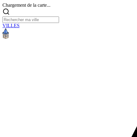
Chargement de la carte...
VILLES