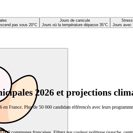
ales
Jours de canicule
Stress
descend pas sous 20°C
Jours où la température dépasse 35°C
Jours avec 
cipales 2026 et projections clim
26 en France. Plus de 50 000 candidats référencés avec leurs programmes,
00 communes françaises. Filtrez par couleur politique (gauche, centre, dr