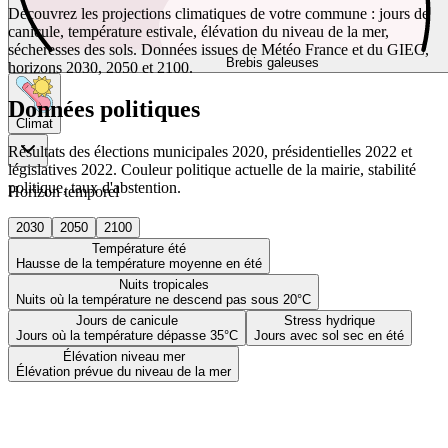
Découvrez les projections climatiques de votre commune : jours de
canicule, température estivale, élévation du niveau de la mer,
sécheresses des sols. Données issues de Météo France et du GIEC,
Brebis galeuses
horizons 2030, 2050 et 2100.
Données politiques
Climat
Résultats des élections municipales 2020, présidentielles 2022 et
législatives 2022. Couleur politique actuelle de la mairie, stabilité
politique, taux d'abstention.
Horizon temporel
2030
2050
2100
Température été
Hausse de la température moyenne en été
Nuits tropicales
Nuits où la température ne descend pas sous 20°C
Jours de canicule
Stress hydrique
Jours où la température dépasse 35°C
Jours avec sol sec en été
Élévation niveau mer
Élévation prévue du niveau de la mer