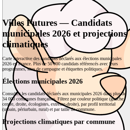
Villes Futures — Candidats
municipales 2026 et projections
climatiques
Carte interactive des candidats déclarés aux élections municipales
2026 en France. Plus de 50 000 candidats référencés avec leurs
programmes, sites de campagne et étiquettes politiques.
Élections municipales 2026
Consultez les candidats déclarés aux municipales 2026 dans plus de
34 000 communes françaises. Filtrez par couleur politique (gauche,
centre, droite, écologistes, extrême-droite), par profil territorial
(urbain, périurbain, rural) et par taille de commune.
Projections climatiques par commune