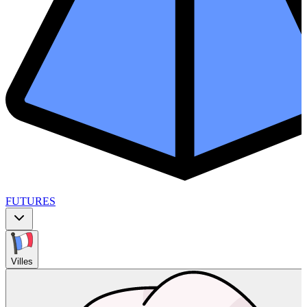
FUTURES
Villes