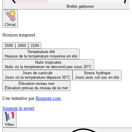
Brebis galeuses
Climat
Horizon temporel
2030
2050
2100
Température été
Hausse de la température moyenne en été
Nuits tropicales
Nuits où la température ne descend pas sous 20°C
Jours de canicule
Stress hydrique
Jours où la température dépasse 35°C
Jours avec sol sec en été
Élévation niveau mer
Élévation prévue du niveau de la mer
Une initiative par
Bonpote.com
Soutenir le projet
Villes