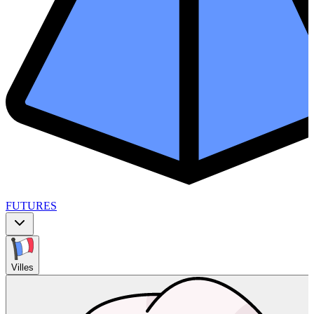
FUTURES
Villes