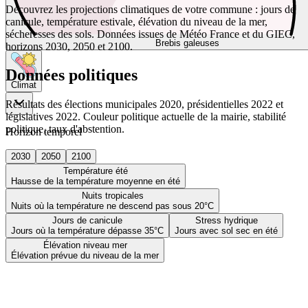
Découvrez les projections climatiques de votre commune : jours de
canicule, température estivale, élévation du niveau de la mer,
sécheresses des sols. Données issues de Météo France et du GIEC,
Brebis galeuses
horizons 2030, 2050 et 2100.
Données politiques
Climat
Résultats des élections municipales 2020, présidentielles 2022 et
législatives 2022. Couleur politique actuelle de la mairie, stabilité
politique, taux d'abstention.
Horizon temporel
2030
2050
2100
Température été
Hausse de la température moyenne en été
Nuits tropicales
Nuits où la température ne descend pas sous 20°C
Jours de canicule
Stress hydrique
Jours où la température dépasse 35°C
Jours avec sol sec en été
Élévation niveau mer
Élévation prévue du niveau de la mer