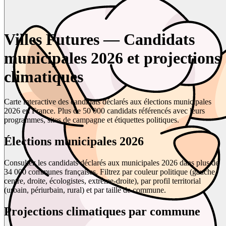
Villes Futures — Candidats
municipales 2026 et projections
climatiques
Carte interactive des candidats déclarés aux élections municipales
2026 en France. Plus de 50 000 candidats référencés avec leurs
programmes, sites de campagne et étiquettes politiques.
Élections municipales 2026
Consultez les candidats déclarés aux municipales 2026 dans plus de
34 000 communes françaises. Filtrez par couleur politique (gauche,
centre, droite, écologistes, extrême-droite), par profil territorial
(urbain, périurbain, rural) et par taille de commune.
Projections climatiques par commune