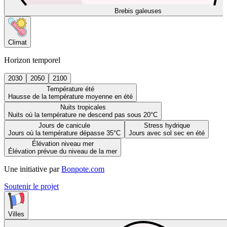
Brebis galeuses
Climat
Horizon temporel
2030
2050
2100
Température été
Hausse de la température moyenne en été
Nuits tropicales
Nuits où la température ne descend pas sous 20°C
Jours de canicule
Stress hydrique
Jours où la température dépasse 35°C
Jours avec sol sec en été
Élévation niveau mer
Élévation prévue du niveau de la mer
Une initiative par
Bonpote.com
Soutenir le projet
Villes