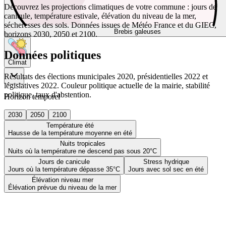
Découvrez les projections climatiques de votre commune : jours de
canicule, température estivale, élévation du niveau de la mer,
sécheresses des sols. Données issues de Météo France et du GIEC,
Brebis galeuses
horizons 2030, 2050 et 2100.
Données politiques
Climat
Résultats des élections municipales 2020, présidentielles 2022 et
législatives 2022. Couleur politique actuelle de la mairie, stabilité
politique, taux d'abstention.
Horizon temporel
2030
2050
2100
Température été
Hausse de la température moyenne en été
Nuits tropicales
Nuits où la température ne descend pas sous 20°C
Jours de canicule
Stress hydrique
Jours où la température dépasse 35°C
Jours avec sol sec en été
Élévation niveau mer
Élévation prévue du niveau de la mer