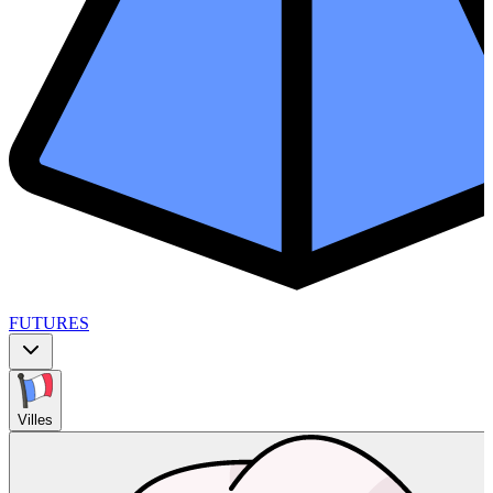
FUTURES
Villes