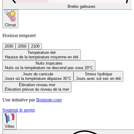
Brebis galeuses
Climat
Horizon temporel
2030
2050
2100
Température été
Hausse de la température moyenne en été
Nuits tropicales
Nuits où la température ne descend pas sous 20°C
Jours de canicule
Stress hydrique
Jours où la température dépasse 35°C
Jours avec sol sec en été
Élévation niveau mer
Élévation prévue du niveau de la mer
Une initiative par
Bonpote.com
Soutenir le projet
Villes