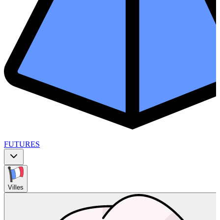
FUTURES
Villes