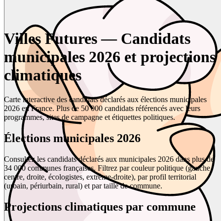
Villes Futures — Candidats
municipales 2026 et projections
climatiques
Carte interactive des candidats déclarés aux élections municipales
2026 en France. Plus de 50 000 candidats référencés avec leurs
programmes, sites de campagne et étiquettes politiques.
Élections municipales 2026
Consultez les candidats déclarés aux municipales 2026 dans plus de
34 000 communes françaises. Filtrez par couleur politique (gauche,
centre, droite, écologistes, extrême-droite), par profil territorial
(urbain, périurbain, rural) et par taille de commune.
Projections climatiques par commune