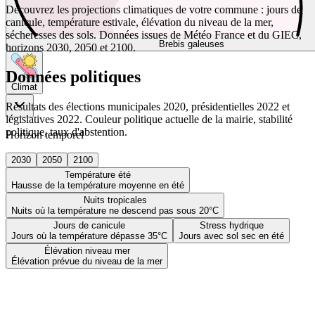
Découvrez les projections climatiques de votre commune : jours de
canicule, température estivale, élévation du niveau de la mer,
sécheresses des sols. Données issues de Météo France et du GIEC,
Brebis galeuses
horizons 2030, 2050 et 2100.
Données politiques
Climat
Résultats des élections municipales 2020, présidentielles 2022 et
législatives 2022. Couleur politique actuelle de la mairie, stabilité
politique, taux d'abstention.
Horizon temporel
2030
2050
2100
Température été
Hausse de la température moyenne en été
Nuits tropicales
Nuits où la température ne descend pas sous 20°C
Jours de canicule
Stress hydrique
Jours où la température dépasse 35°C
Jours avec sol sec en été
Élévation niveau mer
Élévation prévue du niveau de la mer