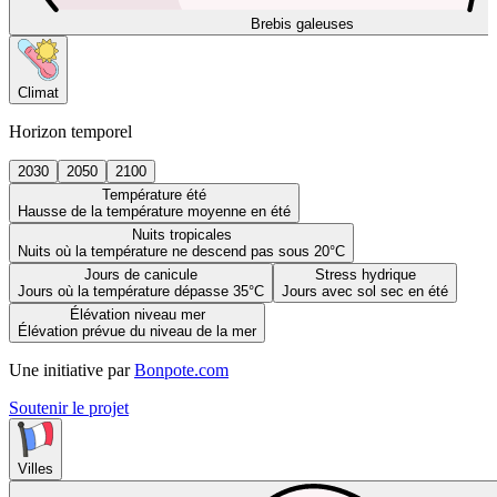
Brebis galeuses
Climat
Horizon temporel
2030
2050
2100
Température été
Hausse de la température moyenne en été
Nuits tropicales
Nuits où la température ne descend pas sous 20°C
Jours de canicule
Stress hydrique
Jours où la température dépasse 35°C
Jours avec sol sec en été
Élévation niveau mer
Élévation prévue du niveau de la mer
Une initiative par
Bonpote.com
Soutenir le projet
Villes