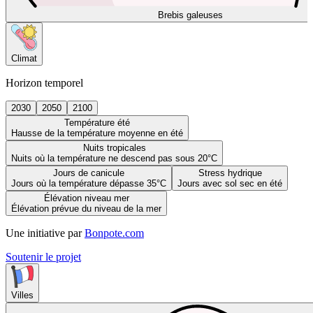
Brebis galeuses
Climat
Horizon temporel
2030
2050
2100
Température été
Hausse de la température moyenne en été
Nuits tropicales
Nuits où la température ne descend pas sous 20°C
Jours de canicule
Stress hydrique
Jours où la température dépasse 35°C
Jours avec sol sec en été
Élévation niveau mer
Élévation prévue du niveau de la mer
Une initiative par
Bonpote.com
Soutenir le projet
Villes