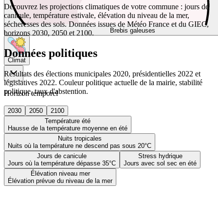
Découvrez les projections climatiques de votre commune : jours de
canicule, température estivale, élévation du niveau de la mer,
sécheresses des sols. Données issues de Météo France et du GIEC,
Brebis galeuses
horizons 2030, 2050 et 2100.
Données politiques
Climat
Résultats des élections municipales 2020, présidentielles 2022 et
législatives 2022. Couleur politique actuelle de la mairie, stabilité
politique, taux d'abstention.
Horizon temporel
2030
2050
2100
Température été
Hausse de la température moyenne en été
Nuits tropicales
Nuits où la température ne descend pas sous 20°C
Jours de canicule
Stress hydrique
Jours où la température dépasse 35°C
Jours avec sol sec en été
Élévation niveau mer
Élévation prévue du niveau de la mer