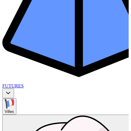
FUTURES
Villes