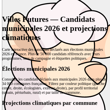
Villes Futures — Candidats
municipales 2026 et projections
climatiques
Carte interactive des candidats déclarés aux élections municipales
2026 en France. Plus de 50 000 candidats référencés avec leurs
programmes, sites de campagne et étiquettes politiques.
Élections municipales 2026
Consultez les candidats déclarés aux municipales 2026 dans plus de
34 000 communes françaises. Filtrez par couleur politique (gauche,
centre, droite, écologistes, extrême-droite), par profil territorial
(urbain, périurbain, rural) et par taille de commune.
Projections climatiques par commune