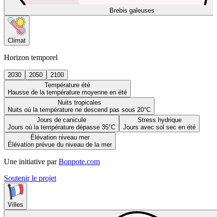
Brebis galeuses
Climat
Horizon temporel
2030
2050
2100
Température été
Hausse de la température moyenne en été
Nuits tropicales
Nuits où la température ne descend pas sous 20°C
Jours de canicule
Stress hydrique
Jours où la température dépasse 35°C
Jours avec sol sec en été
Élévation niveau mer
Élévation prévue du niveau de la mer
Une initiative par
Bonpote.com
Soutenir le projet
Villes