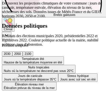
Découvrez les projections climatiques de votre commune : jours de
canicule, température estivale, élévation du niveau de la mer,
sécheresses des sols. Données issues de Météo France et du GIEC,
Brebis galeuses
horizons 2030, 2050 et 2100.
Données politiques
Climat
Résultats des élections municipales 2020, présidentielles 2022 et
législatives 2022. Couleur politique actuelle de la mairie, stabilité
politique, taux d'abstention.
Horizon temporel
2030
2050
2100
Température été
Hausse de la température moyenne en été
Nuits tropicales
Nuits où la température ne descend pas sous 20°C
Jours de canicule
Stress hydrique
Jours où la température dépasse 35°C
Jours avec sol sec en été
Élévation niveau mer
Élévation prévue du niveau de la mer