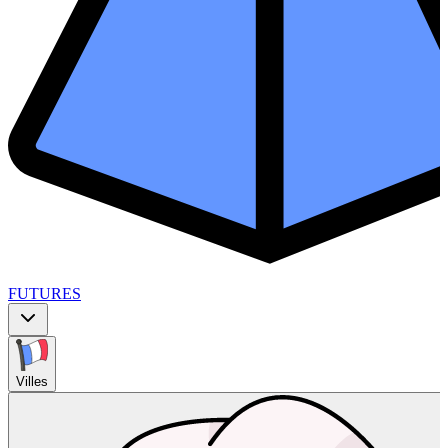
FUTURES
Villes