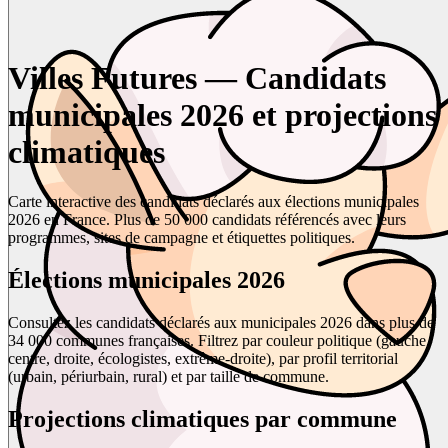
Villes Futures — Candidats
municipales 2026 et projections
climatiques
Carte interactive des candidats déclarés aux élections municipales
2026 en France. Plus de 50 000 candidats référencés avec leurs
programmes, sites de campagne et étiquettes politiques.
Élections municipales 2026
Consultez les candidats déclarés aux municipales 2026 dans plus de
34 000 communes françaises. Filtrez par couleur politique (gauche,
centre, droite, écologistes, extrême-droite), par profil territorial
(urbain, périurbain, rural) et par taille de commune.
Projections climatiques par commune