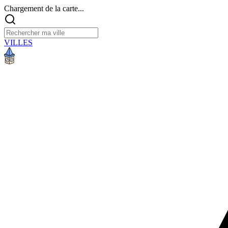
Chargement de la carte...
VILLES