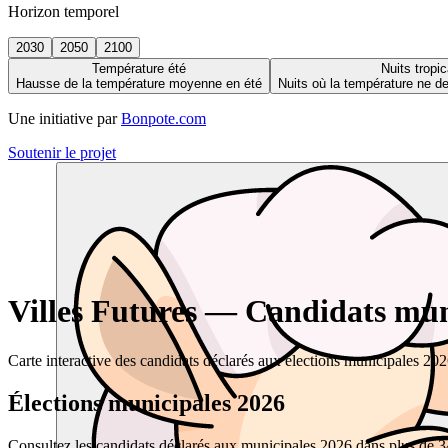
Horizon temporel
2030
2050
2100
Température été
Nuits tropic
Hausse de la température moyenne en été
Nuits où la température ne 
Une initiative par
Bonpote.com
Soutenir le projet
Villes Futures — Candidats muni
Carte interactive des candidats déclarés aux élections municipales 20
Élections municipales 2026
Consultez les candidats déclarés aux municipales 2026 dans plus de 34 0