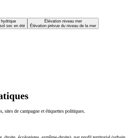
 hydrique
Élévation niveau mer
sol sec en été
Élévation prévue du niveau de la mer
atiques
 sites de campagne et étiquettes politiques.
oite, écologistes, extrême-droite), par profil territorial (urbain,