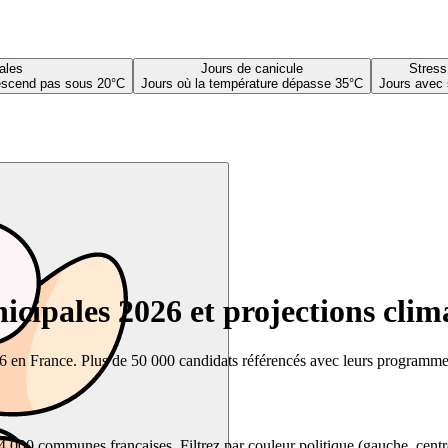
ales
Jours de canicule
Stress
descend pas sous 20°C
Jours où la température dépasse 35°C
Jours avec 
cipales 2026 et projections clim
26 en France. Plus de 50 000 candidats référencés avec leurs programmes,
00 communes françaises. Filtrez par couleur politique (gauche, centre, dr