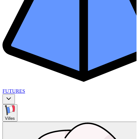
FUTURES
Villes