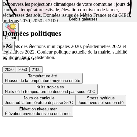
Découvrez les projections climatiques de votre commune : jours de
canicule, température estivale, élévation du niveau de la mer,
sécheresses des sols. Données issues de Météo France et du GIEC,
Brebis galeuses
horizons 2030, 2050 et 2100.
Données politiques
Climat
Résultats des élections municipales 2020, présidentielles 2022 et
législatives 2022. Couleur politique actuelle de la mairie, stabilité
politique, taux d'abstention.
Horizon temporel
2030
2050
2100
Température été
Hausse de la température moyenne en été
Nuits tropicales
Nuits où la température ne descend pas sous 20°C
Jours de canicule
Stress hydrique
Jours où la température dépasse 35°C
Jours avec sol sec en été
Élévation niveau mer
Élévation prévue du niveau de la mer