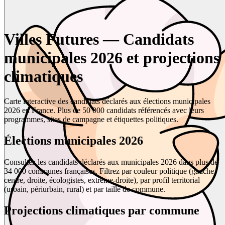
Villes Futures — Candidats
municipales 2026 et projections
climatiques
Carte interactive des candidats déclarés aux élections municipales
2026 en France. Plus de 50 000 candidats référencés avec leurs
programmes, sites de campagne et étiquettes politiques.
Élections municipales 2026
Consultez les candidats déclarés aux municipales 2026 dans plus de
34 000 communes françaises. Filtrez par couleur politique (gauche,
centre, droite, écologistes, extrême-droite), par profil territorial
(urbain, périurbain, rural) et par taille de commune.
Projections climatiques par commune