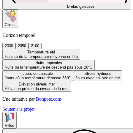
Brebis galeuses
Climat
Horizon temporel
2030
2050
2100
Température été
Hausse de la température moyenne en été
Nuits tropicales
Nuits où la température ne descend pas sous 20°C
Jours de canicule
Stress hydrique
Jours où la température dépasse 35°C
Jours avec sol sec en été
Élévation niveau mer
Élévation prévue du niveau de la mer
Une initiative par
Bonpote.com
Soutenir le projet
Villes