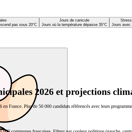
ales
Jours de canicule
Stress
descend pas sous 20°C
Jours où la température dépasse 35°C
Jours avec 
cipales 2026 et projections clim
26 en France. Plus de 50 000 candidats référencés avec leurs programmes,
00 communes françaises. Filtrez par couleur politique (gauche, centre, dr