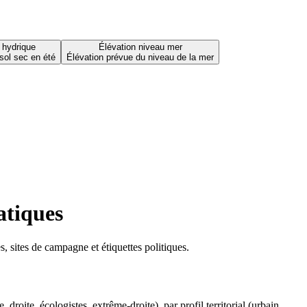
 hydrique
Élévation niveau mer
sol sec en été
Élévation prévue du niveau de la mer
atiques
 sites de campagne et étiquettes politiques.
oite, écologistes, extrême-droite), par profil territorial (urbain,