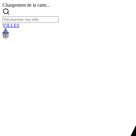
Chargement de la carte...
VILLES