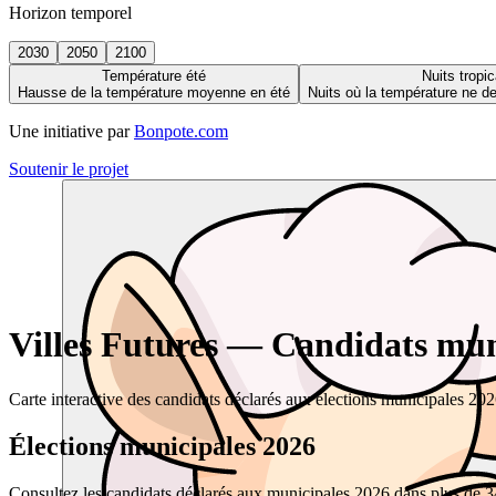
Horizon temporel
2030
2050
2100
Température été
Nuits tropic
Hausse de la température moyenne en été
Nuits où la température ne 
Une initiative par
Bonpote.com
Soutenir le projet
Villes Futures — Candidats muni
Carte interactive des candidats déclarés aux élections municipales 20
Élections municipales 2026
Consultez les candidats déclarés aux municipales 2026 dans plus de 34 0