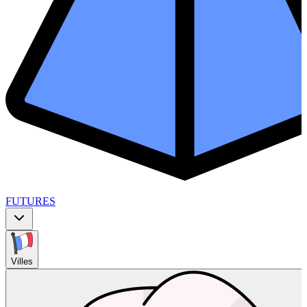
FUTURES
Villes