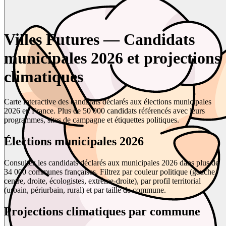
Villes Futures — Candidats
municipales 2026 et projections
climatiques
Carte interactive des candidats déclarés aux élections municipales
2026 en France. Plus de 50 000 candidats référencés avec leurs
programmes, sites de campagne et étiquettes politiques.
Élections municipales 2026
Consultez les candidats déclarés aux municipales 2026 dans plus de
34 000 communes françaises. Filtrez par couleur politique (gauche,
centre, droite, écologistes, extrême-droite), par profil territorial
(urbain, périurbain, rural) et par taille de commune.
Projections climatiques par commune