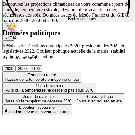
Découvrez les projections climatiques de votre commune : jours de
canicule, température estivale, élévation du niveau de la mer,
sécheresses des sols. Données issues de Météo France et du GIEC,
Brebis galeuses
horizons 2030, 2050 et 2100.
Données politiques
Climat
Résultats des élections municipales 2020, présidentielles 2022 et
législatives 2022. Couleur politique actuelle de la mairie, stabilité
politique, taux d'abstention.
Horizon temporel
2030
2050
2100
Température été
Hausse de la température moyenne en été
Nuits tropicales
Nuits où la température ne descend pas sous 20°C
Jours de canicule
Stress hydrique
Jours où la température dépasse 35°C
Jours avec sol sec en été
Élévation niveau mer
Élévation prévue du niveau de la mer