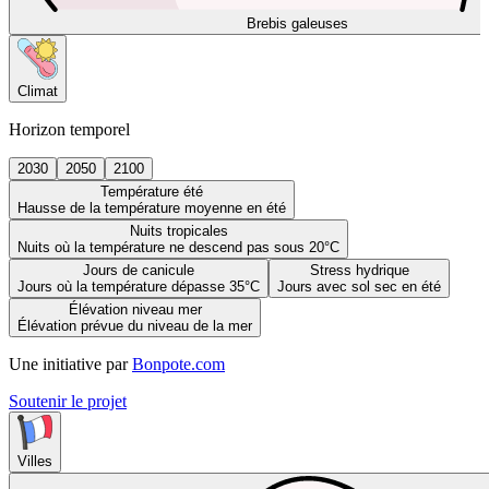
Brebis galeuses
Climat
Horizon temporel
2030
2050
2100
Température été
Hausse de la température moyenne en été
Nuits tropicales
Nuits où la température ne descend pas sous 20°C
Jours de canicule
Stress hydrique
Jours où la température dépasse 35°C
Jours avec sol sec en été
Élévation niveau mer
Élévation prévue du niveau de la mer
Une initiative par
Bonpote.com
Soutenir le projet
Villes