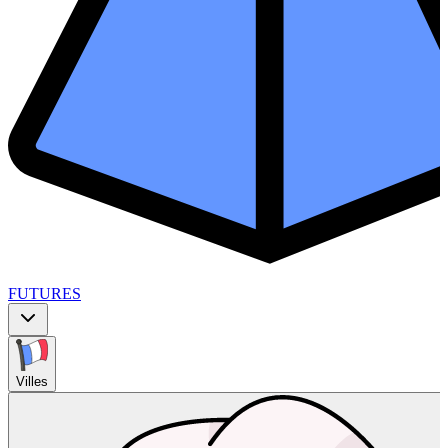
FUTURES
Villes