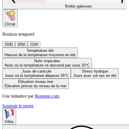
Brebis galeuses
Climat
Horizon temporel
2030
2050
2100
Température été
Hausse de la température moyenne en été
Nuits tropicales
Nuits où la température ne descend pas sous 20°C
Jours de canicule
Stress hydrique
Jours où la température dépasse 35°C
Jours avec sol sec en été
Élévation niveau mer
Élévation prévue du niveau de la mer
Une initiative par
Bonpote.com
Soutenir le projet
Villes