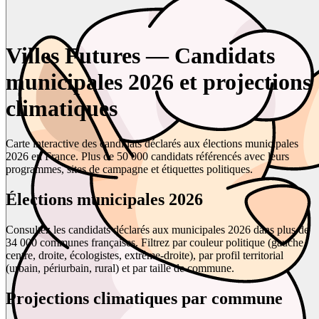
Villes Futures — Candidats
municipales 2026 et projections
climatiques
Carte interactive des candidats déclarés aux élections municipales
2026 en France. Plus de 50 000 candidats référencés avec leurs
programmes, sites de campagne et étiquettes politiques.
Élections municipales 2026
Consultez les candidats déclarés aux municipales 2026 dans plus de
34 000 communes françaises. Filtrez par couleur politique (gauche,
centre, droite, écologistes, extrême-droite), par profil territorial
(urbain, périurbain, rural) et par taille de commune.
Projections climatiques par commune