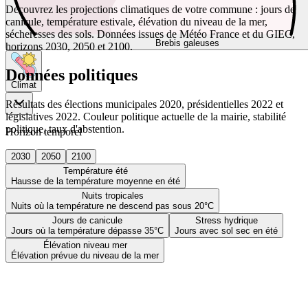
Découvrez les projections climatiques de votre commune : jours de
canicule, température estivale, élévation du niveau de la mer,
sécheresses des sols. Données issues de Météo France et du GIEC,
Brebis galeuses
horizons 2030, 2050 et 2100.
Données politiques
Climat
Résultats des élections municipales 2020, présidentielles 2022 et
législatives 2022. Couleur politique actuelle de la mairie, stabilité
politique, taux d'abstention.
Horizon temporel
2030
2050
2100
Température été
Hausse de la température moyenne en été
Nuits tropicales
Nuits où la température ne descend pas sous 20°C
Jours de canicule
Stress hydrique
Jours où la température dépasse 35°C
Jours avec sol sec en été
Élévation niveau mer
Élévation prévue du niveau de la mer