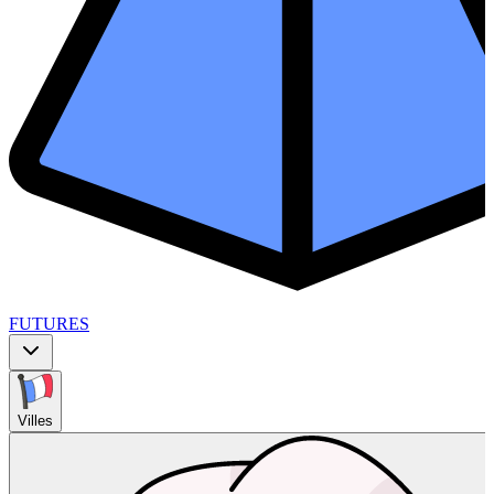
FUTURES
Villes