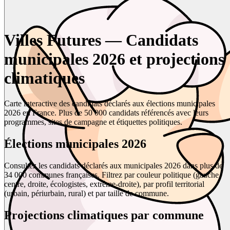
Villes Futures — Candidats
municipales 2026 et projections
climatiques
Carte interactive des candidats déclarés aux élections municipales
2026 en France. Plus de 50 000 candidats référencés avec leurs
programmes, sites de campagne et étiquettes politiques.
Élections municipales 2026
Consultez les candidats déclarés aux municipales 2026 dans plus de
34 000 communes françaises. Filtrez par couleur politique (gauche,
centre, droite, écologistes, extrême-droite), par profil territorial
(urbain, périurbain, rural) et par taille de commune.
Projections climatiques par commune