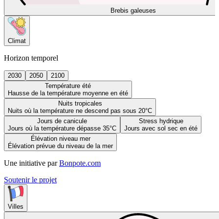
Brebis galeuses
Climat
Horizon temporel
2030
2050
2100
Température été
Hausse de la température moyenne en été
Nuits tropicales
Nuits où la température ne descend pas sous 20°C
Jours de canicule
Stress hydrique
Jours où la température dépasse 35°C
Jours avec sol sec en été
Élévation niveau mer
Élévation prévue du niveau de la mer
Une initiative par
Bonpote.com
Soutenir le projet
Villes