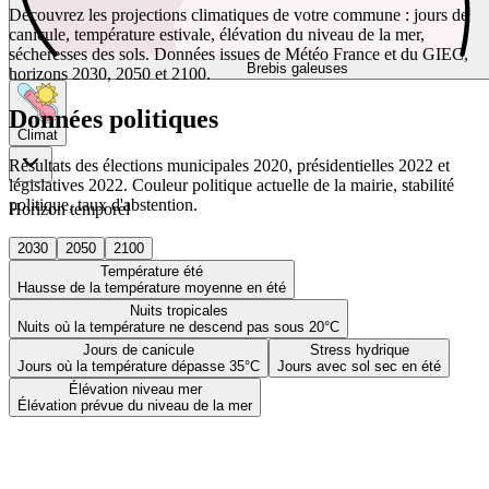
Découvrez les projections climatiques de votre commune : jours de
canicule, température estivale, élévation du niveau de la mer,
sécheresses des sols. Données issues de Météo France et du GIEC,
Brebis galeuses
horizons 2030, 2050 et 2100.
Données politiques
Climat
Résultats des élections municipales 2020, présidentielles 2022 et
législatives 2022. Couleur politique actuelle de la mairie, stabilité
politique, taux d'abstention.
Horizon temporel
2030
2050
2100
Température été
Hausse de la température moyenne en été
Nuits tropicales
Nuits où la température ne descend pas sous 20°C
Jours de canicule
Stress hydrique
Jours où la température dépasse 35°C
Jours avec sol sec en été
Élévation niveau mer
Élévation prévue du niveau de la mer